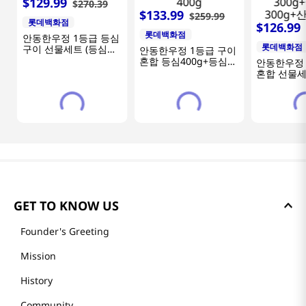
$
129
.
99
$
270
.
39
$
133
.
99
$
259
.
99
롯데백화점
$
126
.
99
롯데백화점
안동한우정 1등급 등심
롯데백화점
구이 선물세트 (등심
안동한우정 1등급 구이
400g+등심400g+등심
혼합 등심400g+등심
안동한우정 
400g)
400g+불고기400g+국
혼합 선물세
거리400g
300g+갈비
고기300g
300g+산적3
GET TO KNOW US
Founder's Greeting
Mission
History
Community