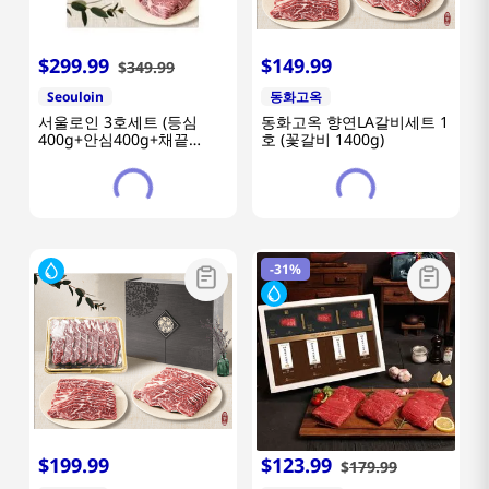
$
299
.
99
$
149
.
99
$
349
.
99
Seouloin
동화고옥
서울로인 3호세트 (등심
동화고옥 향연LA갈비세트 1
400g+안심400g+채끝
호 (꽃갈비 1400g)
400g+불고기400g)
-
31%
$
199
.
99
$
123
.
99
$
179
.
99