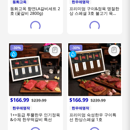
동화고옥
한우애명작
동화고옥 향연LA갈비세트 2
프리미엄 구이&정육 명절한
호 (꽃갈비 2800g)
상 스페셜 3호 불고기 육전
떡갈비
-
30%
-
30%
$
166
.
99
$
166
.
99
$
239
.
99
$
239
.
99
한우애명작
한우애명작
1++등급 투뿔한우 인기정육
프리미엄 숙성한우 구이특
&수제 한우떡갈비 특선
선 한상스페셜 1호