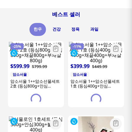
베스트 셀러
한우
건강
정육
과일
-
25%
-
11%
$
599
.
99
$
399
.
99
$
799
.
99
$
449
.
99
암소서울
암소서울
암소서울 1++암소선물세트
암소서울 1++암소선물세트
2호 (등심800g+안심
1호 (등심400g+안심
800g+채끝800g+부채살
400g+채끝400g+부채살
800g)
400g)