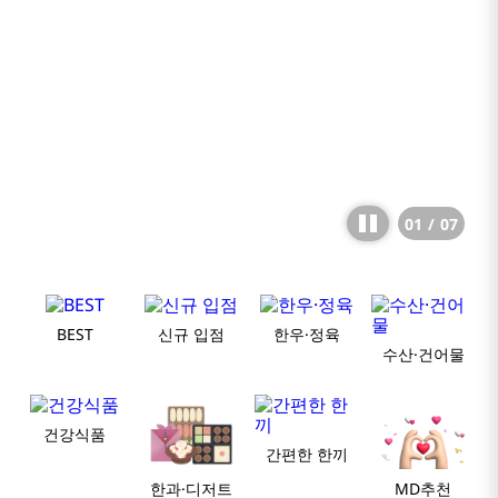
01
/
07
BEST
신규 입점
한우·정육
수산·건어물
건강식품
간편한 한끼
한과·디저트
MD추천