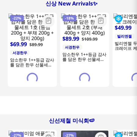
신상 New Arrivals✨
-
22%
-
18%
$
49
.
99
빌리엔젤
$
89
.
99
$
109
.
99
$
69
.
99
빌리엔젤 
$
89
.
99
끝
서경한우
크레이프 
서경한우
암소한우 1++등급 감사
를 담은 한우 선물세트
암소한우 1++등급 감사
2호 (부채 400g + 양지
를 담은 한우 선물세트
400g)
1호 (등심 200g + 부채
200g + 양지 200g)
신선제철 미식회🍉
-
27%
-
27%