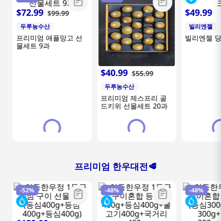
$
72
.
99
$
49
.
99
$
99
.
99
두루농수산
빌리엔젤
프리미엄 애플망고 선
빌리엔젤 
물세트 9과
$
40
.
99
$
55
.
99
두루농수산
프리미엄 제스프리 골
드키위 선물세트 20과
프리미엄 한우대전🥩
-
52%
-
48%
-
48%