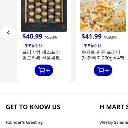
$
40
.
99
$
41
.
99
$
55
.
99
$
59
.
99
두루농수산
두루농수산
프리미엄 제스프리
수제로 만든 프리미
골드키위 선물세트
엄 전복죽 200g x 4팩
20과
GET TO KNOW US
H MART 
Founder's Greeting
Weekly Sales &