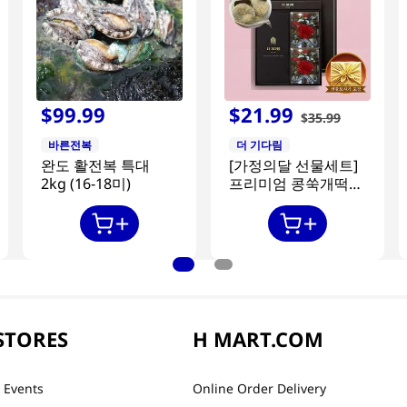
$
99
.
99
$
21
.
99
$
35
.
99
바른전복
더 기다림
완도 활전복 특대
[가정의달 선물세트]
2kg (16-18미)
프리미엄 콩쑥개떡
840g + 카네이션 2개
STORES
H MART.COM
 Events
Online Order Delivery