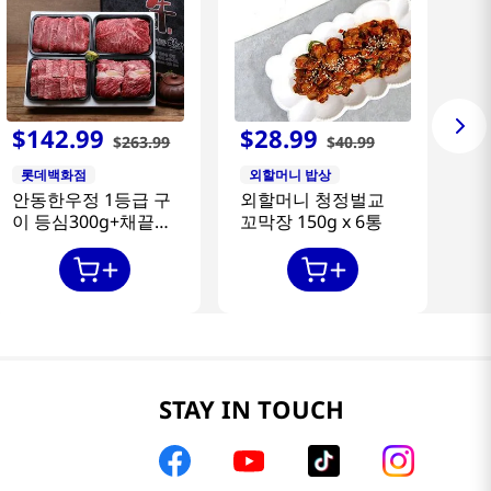
$
142
.
99
$
28
.
99
$
263
.
99
$
40
.
99
롯데백화점
외할머니 밥상
안동한우정 1등급 구
외할머니 청정벌교
이 등심300g+채끝
꼬막장 150g x 6통
300g+특수부위
300g+갈비살300g
STAY IN TOUCH