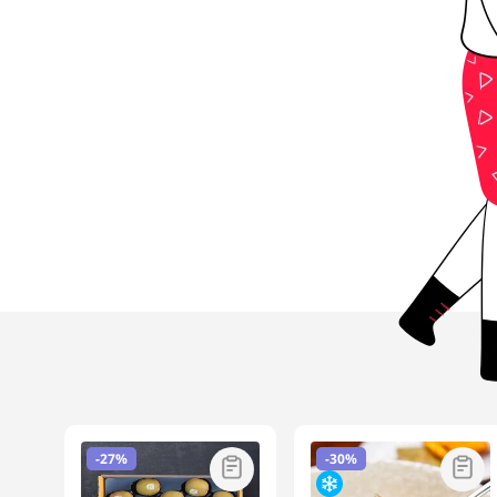
-
27%
-
30%