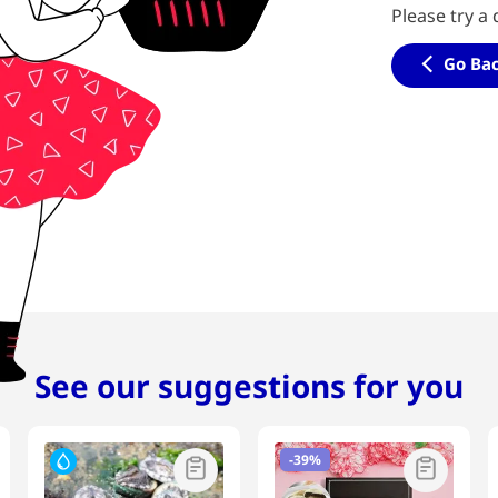
Please try a 
Go Ba
See our suggestions for you
-
39%