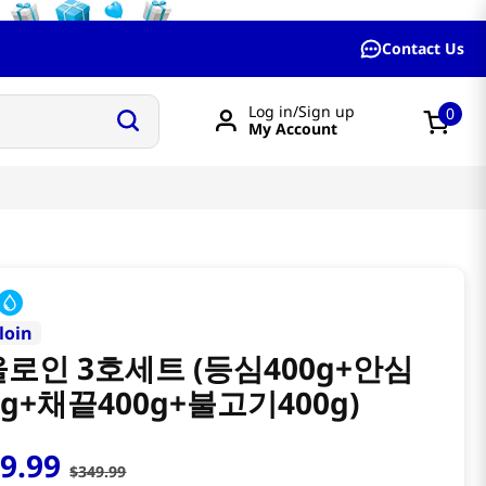
Contact Us
Log in/Sign up
0
My Account
loin
로인 3호세트 (등심400g+안심
0g+채끝400g+불고기400g)
99
.
99
$
349
.
99