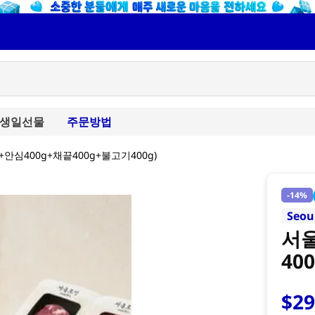
생일선물
주문방법
+안심400g+채끝400g+불고기400g)
-
14%
Seou
서울
40
$
2