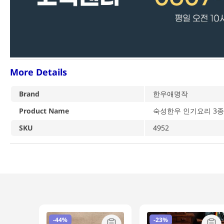
More Details
Brand
한우애명작
Product Name
숙성한우 인기요리 3종
SKU
4952
-
44%
-
23%