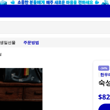
생일선물
주문방법
셜
-
34%
한우
숙성
$
8