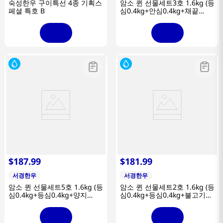
숙성한우 구이특선 4종 기획스
암소 퀸 선물세트3호 1.6kg (등
페셜 특호 B
심0.4kg+안심0.4kg+채끝
0.4kg+특수부위0.4kg/1+등급)
$
187
.
99
$
181
.
99
서경한우
서경한우
암소 퀸 선물세트5호 1.6kg (등
암소 퀸 선물세트2호 1.6kg (등
심0.4kg+등심0.4kg+양지
심0.4kg+등심0.4kg+불고기
0.4kg+장조림0.4kg/1+등급)
0.4kg+국거리0.4kg/1+등급)