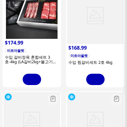
$
174
.
99
$
168
.
99
미트아울렛
미트아울렛
수입 갈비정육 혼합세트 3
호-4kg (LA갈비2kg+불고기
수입 찜갈비세트 2호 4kg
2kg)