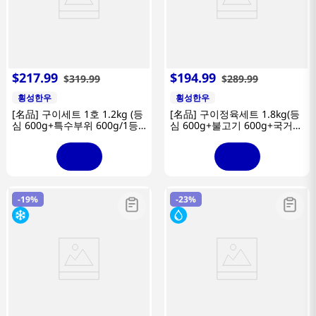
$
217
.
99
$
194
.
99
$
319
.
99
$
289
.
99
횡성한우
횡성한우
[名品] 구이세트 1호 1.2kg (등
[名品] 구이정육세트 1.8kg(등
심 600g+특수부위 600g/1등
심 600g+불고기 600g+국거리
급이상)
600g/1등급이상)
-
19%
-
23%