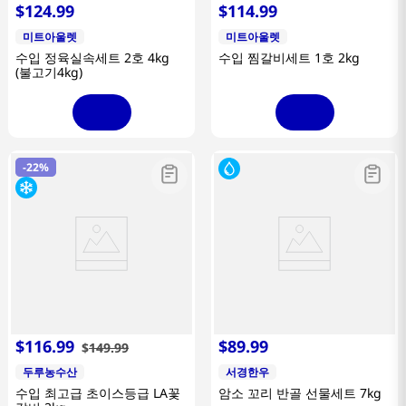
$
124
.
99
$
114
.
99
미트아울렛
미트아울렛
수입 정육실속세트 2호 4kg
수입 찜갈비세트 1호 2kg
(불고기4kg)
-
22%
$
116
.
99
$
89
.
99
$
149
.
99
두루농수산
서경한우
수입 최고급 초이스등급 LA꽃
암소 꼬리 반골 선물세트 7kg