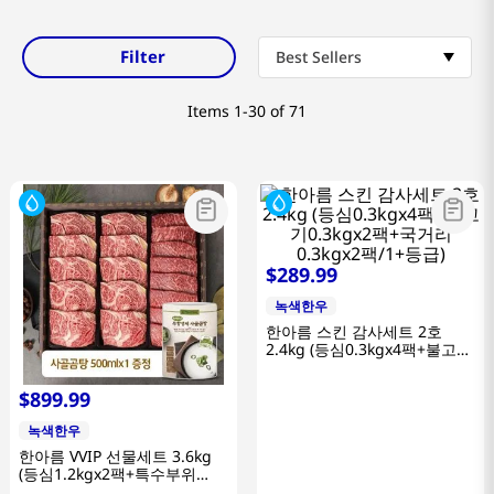
Filter
Best Sellers
Items
1-30 of 71
$
289
.
99
녹색한우
한아름 스킨 감사세트 2호
2.4kg (등심0.3kgx4팩+불고기
0.3kgx2팩+국거리0.3kgx2
팩/1+등급)
$
899
.
99
녹색한우
한아름 VVIP 선물세트 3.6kg
(등심1.2kgx2팩+특수부위
0.6kg+채끝0.6kg/1++등급)