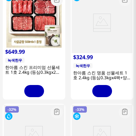
$
649
.
99
$
324
.
99
녹색한우
녹색한우
한아름 스킨 프리미엄 선물세
트 1호 2.4kg (등심0.3kgx2팩
한아름 스킨 명품 선물세트 1
+안심0.3kgx2팩+채끝0.3kgx2
호 2.4kg (등심0.3kgx4팩+양
팩+특수부위0.3kgx2팩/1+등
지0.3kgx2팩+사태0.3kgx2
급)
팩/1+등급)
-
32%
-
33%