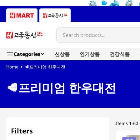
Search products...
Categories
신상품
인기상품
건강식품
Most Searched
🥩프리미엄 한우대전
1
snacks
🥩프리미엄 한우대전
2
noodles
3
rice
4
kimchi
5
hot pot
Items
1-60 
6
fish
Filters
7
seaweed