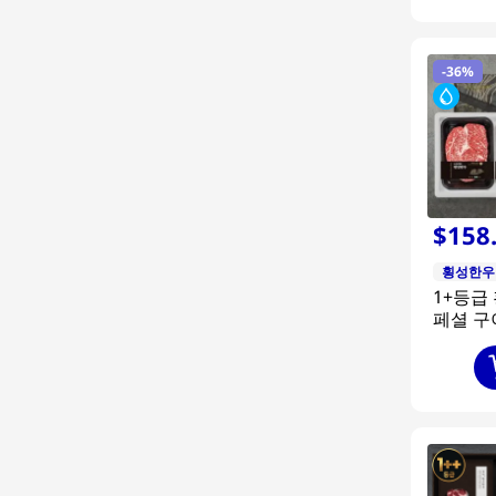
-
36%
$
158
횡성한우
1+등급
페셜 구
1호 80
끝]