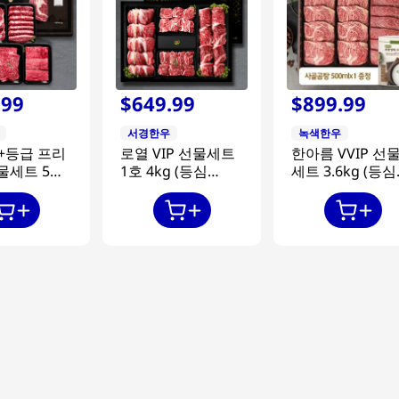
.
99
$
649
.
99
$
899
.
99
서경한우
녹색한우
++등급 프리
로열 VIP 선물세트
한아름 VVIP 선
물세트 5호
1호 4kg (등심
세트 3.6kg (등심
(등심400g 2
1.2kg+찜갈비
1.2kgx2팩+특수
수부위400g
1.6kg+채끝
위0.6kg+채끝
400g + 국
1.2kg/1++등급)
0.6kg/1++등급)
g + 장조림