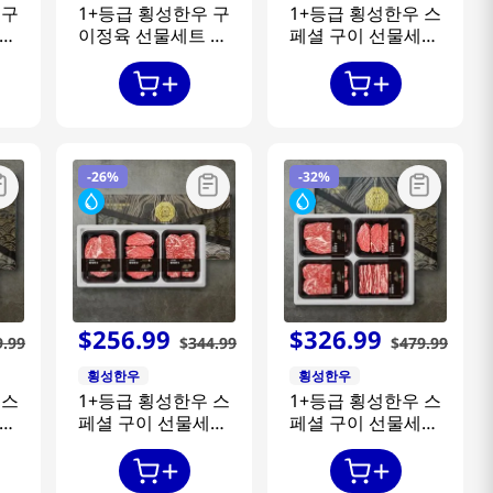
 구
1+등급 횡성한우 구
1+등급 횡성한우 스
2
이정육 선물세트 1
페셜 구이 선물세트
등
호 1.6kg [등심+채
7호 1.6kg [등심+채
리]
끝+불고기+국거리]
끝+안심+업진살]
-
26%
-
32%
$
256
.
99
$
326
.
99
9
.
99
$
344
.
99
$
479
.
99
횡성한우
횡성한우
 스
1+등급 횡성한우 스
1+등급 횡성한우 스
세트
페셜 구이 선물세트
페셜 구이 선물세트
+등
3호 1.2kg [등심+안
5호 1.6kg [등심+안
심+채끝]
심+채끝+갈비살]