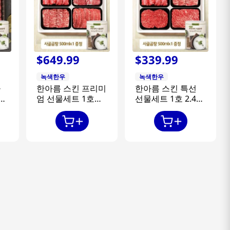
$
649
.
99
$
339
.
99
녹색한우
녹색한우
물
한아름 스킨 프리미
한아름 스킨 특선
엄 선물세트 1호
선물세트 1호 2.4kg
부
2.4kg (등심
(등심0.3kgx2팩+채
0.3kgx2팩+안심
끝0.3kgx2팩+불고
0.3kgx2팩+채끝
기0.3kgx2팩+국거
0.3kgx2팩+특수부
리0.3kgx2팩/1+등
위0.3kgx2팩/1+등
급)
급)