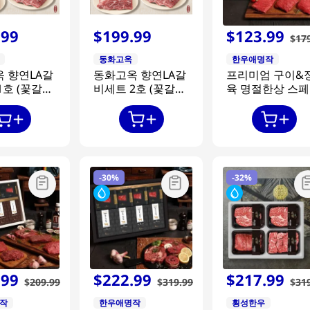
.
99
$
199
.
99
$
123
.
99
$
17
동화고옥
한우애명작
 향연LA갈
동화고옥 향연LA갈
프리미엄 구이&
1호 (꽃갈비
비세트 2호 (꽃갈비
육 명절한상 스
2800g)
3호 불고기 육전 
갈비
-
30%
-
32%
.
99
$
222
.
99
$
217
.
99
$
209
.
99
$
319
.
99
$
31
작
한우애명작
횡성한우