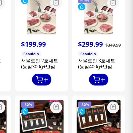
-
14%
$
199
.
99
$
299
.
99
$
349
.
99
Seouloin
Seouloin
트
서울로인 2호세트
서울로인 3호세트
(등심300g+안심
(등심400g+안심
g)
300g+채끝
400g+채끝
300g+불고기300g)
400g+불고기400g)
-
30%
-
30%