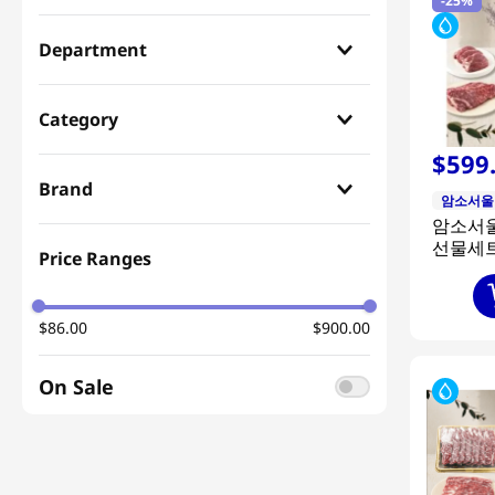
-
25%
8
coffee
Department
9
crab
Gift Meat
(
64
)
tea
Category
$
599
Korean Meat
(
64
)
Brand
암소서울
암소서울
횡성한우
(
16
)
선물세트
Price Ranges
800g+
서경한우
(
12
)
800g+
800g+
$86.00
롯데백화점
(
10
)
$900.00
한우애명작
(
7
)
On Sale
경복궁
(
7
)
녹색한우
(
5
)