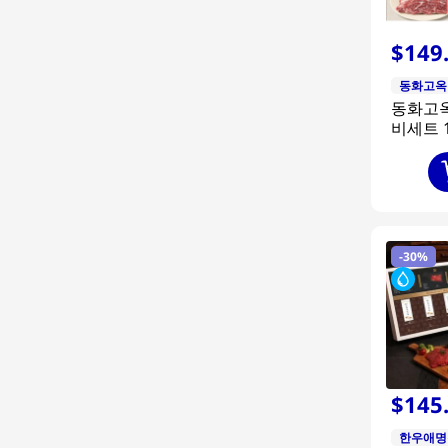
Seouloin
(
3
)
암소서울
(
2
)
$
149
동화고옥
(
2
)
동화고옥
동화고옥
비세트 
1400g)
-
30%
$
145
한우애명