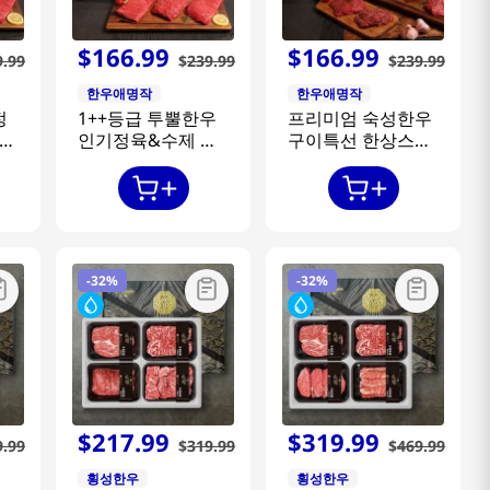
$
166
.
99
$
166
.
99
9
.
99
$
239
.
99
$
239
.
99
한우애명작
한우애명작
정
1++등급 투뿔한우
프리미엄 숙성한우
페셜
인기정육&수제 한
구이특선 한상스페
떡
우떡갈비 특선
셜 1호
-
32%
-
32%
$
217
.
99
$
319
.
99
9
.
99
$
319
.
99
$
469
.
99
횡성한우
횡성한우