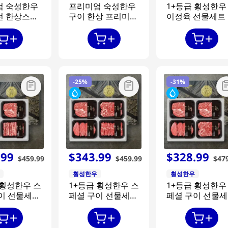
엄 숙성한우
프리미엄 숙성한우
1+등급 횡성한우
선 한상스페
구이 한상 프리미엄
이정육 선물세트 
4호
호 1.6kg [등심+
심+불고기+국거
-
25%
-
31%
.
99
$
343
.
99
$
328
.
99
$
459
.
99
$
459
.
99
$
47
횡성한우
횡성한우
 횡성한우 스
1+등급 횡성한우 스
1+등급 횡성한우
이 선물세트
페셜 구이 선물세트
페셜 구이 선물
6kg [등심+등
8호 1.6kg [등심+채
6호 1.6kg [등심
+갈비살]
끝+안심+토시살]
심+안심+채끝]