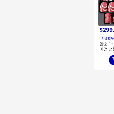
$
299
서경한우
암소 1
미엄 선
2.4kg 
팩 + 특
+ 불고기
거리400
400g)