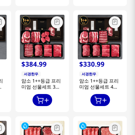
$
384
.
99
$
330
.
99
서경한우
서경한우
리
암소 1++등급 프리
암소 1++등급 프리
호
미엄 선물세트 3호
미엄 선물세트 4호
 +
2.8kg (등심400g +
2.8kg (등심400g +
채끝400g + 안심
채끝400g + 특수부
400g + 특수부위
위400g + 불고기
기
400g + 불고기
400g 2팩 + 장조림
400g + 장조림
400g + 양지400g)
400g + 양지400g)