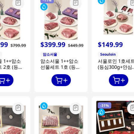
-
11%
.
99
$
399
.
99
$
149
.
99
$
799
.
99
$
449
.
99
암소서울
Seouloin
 1++암소
암소서울 1++암소
서울로인 1호세
 2호 (등심
선물세트 1호 (등심
(등심300g+안심
안심
400g+안심
300g+불고기400
채끝
400g+채끝
부채살800g)
400g+부채살400g)
-
31%