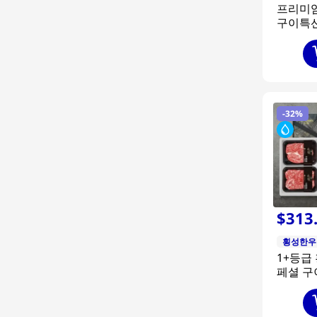
프리미
구이특
셜 2호
-
32%
$
313
횡성한우
1+등급
페셜 구
4호 1.
심+채끝