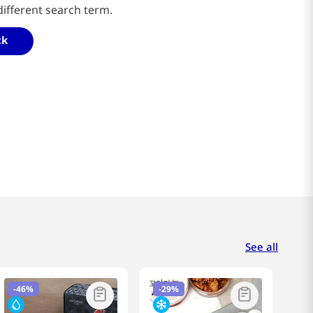
different search term.
ck
See all
-
46%
-
29%