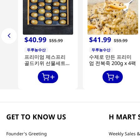
$
40
.
99
$
41
.
99
$
55
.
99
$
59
.
99
두루농수산
두루농수산
프리미엄 제스프리
수제로 만든 프리미
골드키위 선물세트
엄 전복죽 200g x 4팩
20과
GET TO KNOW US
H MART 
Founder's Greeting
Weekly Sales &