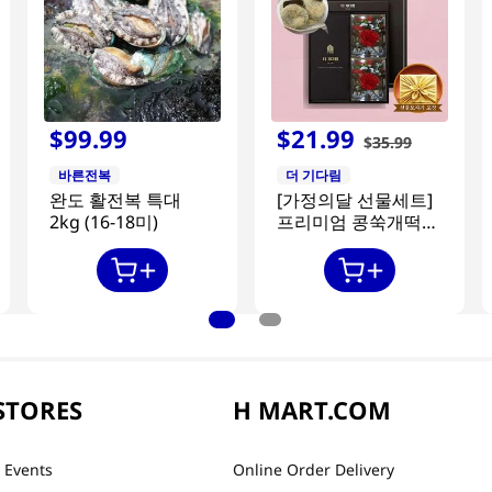
$
99
.
99
$
21
.
99
$
35
.
99
바른전복
더 기다림
완도 활전복 특대
[가정의달 선물세트]
2kg (16-18미)
프리미엄 콩쑥개떡
840g + 카네이션 2개
STORES
H MART.COM
 Events
Online Order Delivery