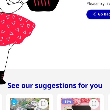
Please try a 
Go Ba
See our suggestions for you
-
39%