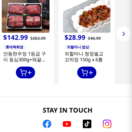
$
142
.
99
$
28
.
99
$
263
.
99
$
40
.
99
롯데백화점
외할머니 밥상
안동한우정 1등급 구
외할머니 청정벌교
이 등심300g+채끝
꼬막장 150g x 6통
300g+특수부위
300g+갈비살300g
STAY IN TOUCH