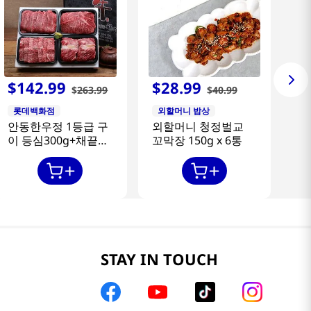
$
142
.
99
$
28
.
99
$
263
.
99
$
40
.
99
롯데백화점
외할머니 밥상
안동한우정 1등급 구
외할머니 청정벌교
이 등심300g+채끝
꼬막장 150g x 6통
300g+특수부위
300g+갈비살300g
STAY IN TOUCH