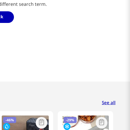
different search term.
ck
See all
-
46%
-
29%