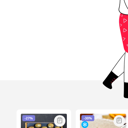
-
27%
-
30%