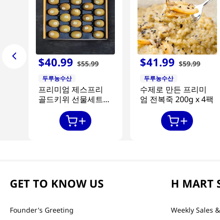
$
40
.
99
$
41
.
99
$
55
.
99
$
59
.
99
두루농수산
두루농수산
프리미엄 제스프리
수제로 만든 프리미
골드키위 선물세트
엄 전복죽 200g x 4팩
20과
GET TO KNOW US
H MART 
Founder's Greeting
Weekly Sales &