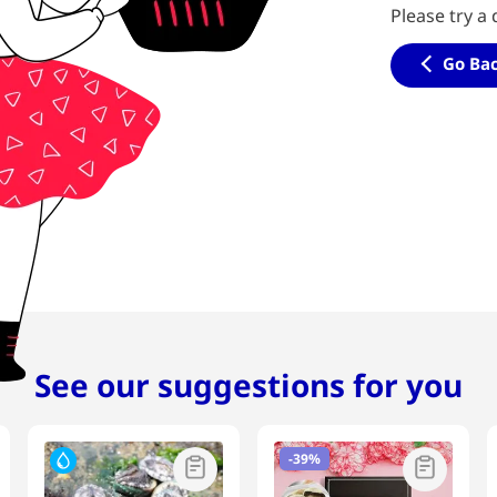
Please try a 
Go Ba
See our suggestions for you
-
39%