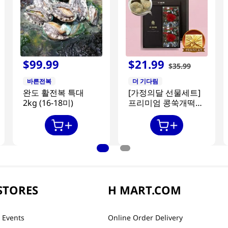
$
99
.
99
$
21
.
99
$
35
.
99
바른전복
더 기다림
완도 활전복 특대
[가정의달 선물세트]
2kg (16-18미)
프리미엄 콩쑥개떡
840g + 카네이션 2개
STORES
H MART.COM
 Events
Online Order Delivery