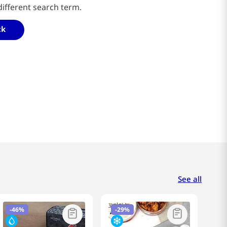
different search term.
ck
See all
-
46%
-
29%