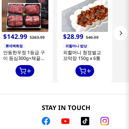
$
142
.
99
$
28
.
99
$
263
.
99
$
40
.
99
롯데백화점
외할머니 밥상
안동한우정 1등급 구
외할머니 청정벌교
이 등심300g+채끝
꼬막장 150g x 6통
300g+특수부위
300g+갈비살300g
STAY IN TOUCH