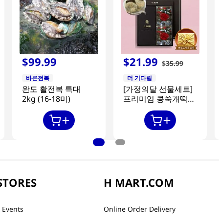
$
99
.
99
$
21
.
99
$
35
.
99
바른전복
더 기다림
완도 활전복 특대
[가정의달 선물세트]
2kg (16-18미)
프리미엄 콩쑥개떡
840g + 카네이션 2개
STORES
H MART.COM
 Events
Online Order Delivery