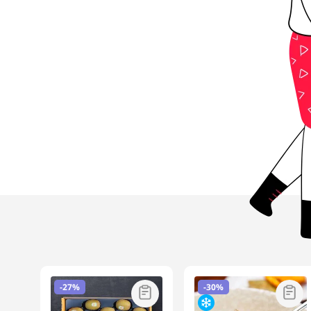
-
27%
-
30%