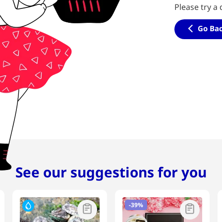
Please try a 
Go Ba
See our suggestions for you
-
39%