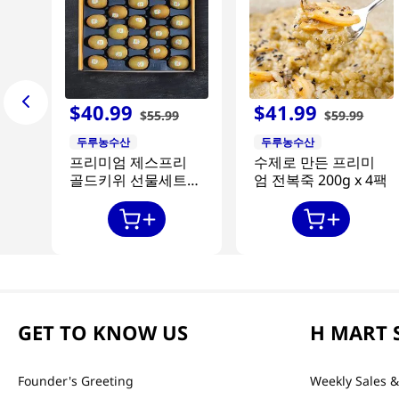
$
40
.
99
$
41
.
99
$
55
.
99
$
59
.
99
두루농수산
두루농수산
프리미엄 제스프리
수제로 만든 프리미
골드키위 선물세트
엄 전복죽 200g x 4팩
20과
GET TO KNOW US
H MART 
Founder's Greeting
Weekly Sales &