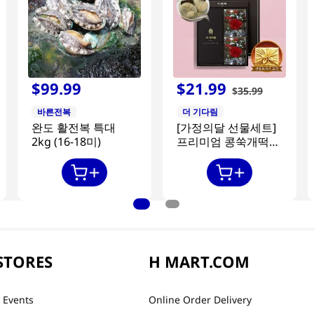
$
99
.
99
$
21
.
99
$
35
.
99
바른전복
더 기다림
완도 활전복 특대
[가정의달 선물세트]
2kg (16-18미)
프리미엄 콩쑥개떡
840g + 카네이션 2개
STORES
H MART.COM
 Events
Online Order Delivery