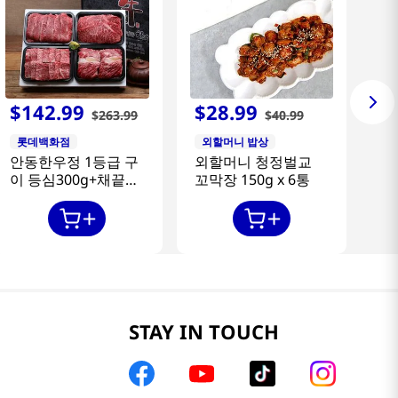
$
142
.
99
$
28
.
99
$
263
.
99
$
40
.
99
롯데백화점
외할머니 밥상
안동한우정 1등급 구
외할머니 청정벌교
이 등심300g+채끝
꼬막장 150g x 6통
300g+특수부위
300g+갈비살300g
STAY IN TOUCH