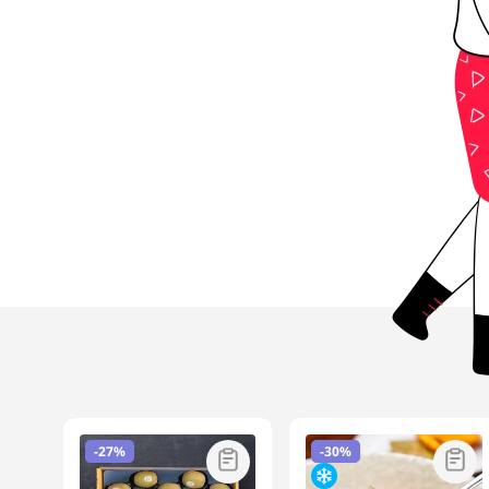
-
27%
-
30%