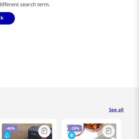
different search term.
ck
See all
-
46%
-
29%