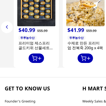
$
40
.
99
$
41
.
99
$
55
.
99
$
59
.
99
두루농수산
두루농수산
프리미엄 제스프리
수제로 만든 프리미
골드키위 선물세트
엄 전복죽 200g x 4팩
20과
GET TO KNOW US
H MART 
Founder's Greeting
Weekly Sales &