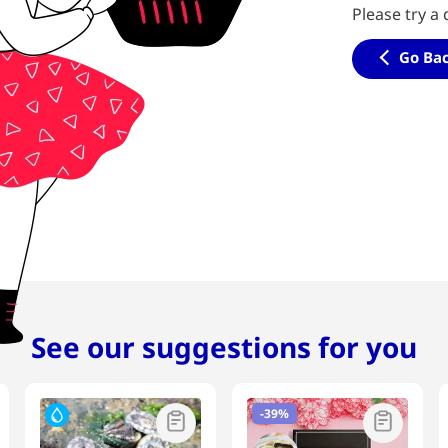
Please try a 
Go Ba
See our suggestions for you
-
39%