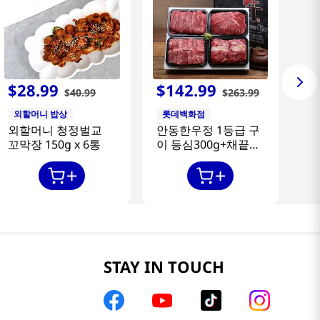
$
28
.
99
$
142
.
99
$
40
.
99
$
263
.
99
외할머니 밥상
롯데백화점
외할머니 청정벌교
안동한우정 1등급 구
꼬막장 150g x 6통
이 등심300g+채끝
300g+특수부위
300g+갈비살300g
STAY IN TOUCH