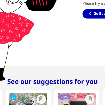
Please try a 
Go Ba
See our suggestions for you
-
39%