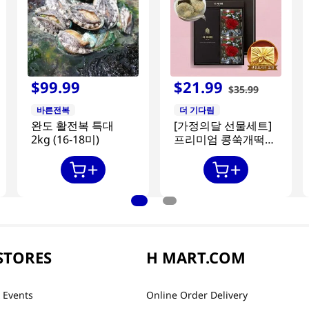
$
99
.
99
$
21
.
99
$
35
.
99
바른전복
더 기다림
완도 활전복 특대
[가정의달 선물세트]
2kg (16-18미)
프리미엄 콩쑥개떡
840g + 카네이션 2개
STORES
H MART.COM
 Events
Online Order Delivery