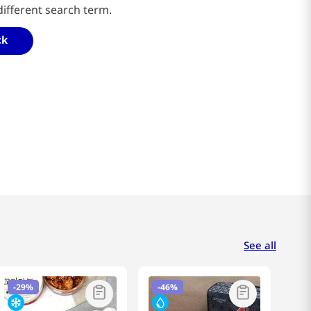
different search term.
ck
See all
-
29%
-
46%