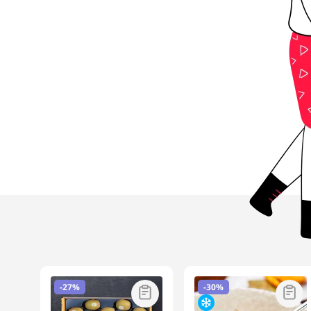
-
27%
-
30%