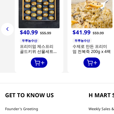
$
40
.
99
$
41
.
99
$
55
.
99
$
59
.
99
두루농수산
두루농수산
프리미엄 제스프리
수제로 만든 프리미
골드키위 선물세트
엄 전복죽 200g x 4팩
20과
GET TO KNOW US
H MART 
Founder's Greeting
Weekly Sales &