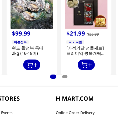
$
99
.
99
$
21
.
99
$
35
.
99
바른전복
더 기다림
완도 활전복 특대
[가정의달 선물세트]
2kg (16-18미)
프리미엄 콩쑥개떡
840g + 카네이션 2개
STORES
H MART.COM
 Events
Online Order Delivery