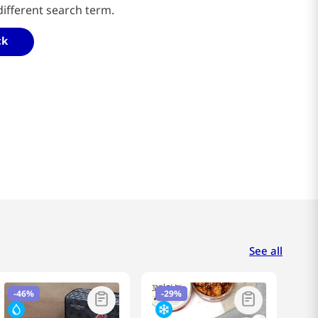
different search term.
ck
See all
-
46%
-
29%