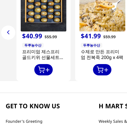
$
40
.
99
$
41
.
99
$
55
.
99
$
59
.
99
두루농수산
두루농수산
프리미엄 제스프리
수제로 만든 프리미
골드키위 선물세트
엄 전복죽 200g x 4팩
20과
GET TO KNOW US
H MART 
Founder's Greeting
Weekly Sales &