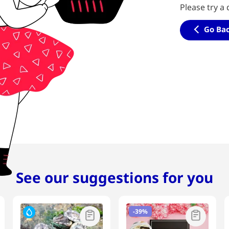
Please try a 
Go Ba
See our suggestions for you
-
39%