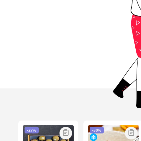
-
27%
-
30%