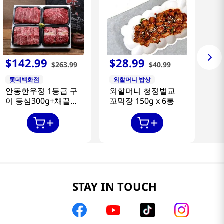
$
142
.
99
$
28
.
99
$
263
.
99
$
40
.
99
롯데백화점
외할머니 밥상
안동한우정 1등급 구
외할머니 청정벌교
이 등심300g+채끝
꼬막장 150g x 6통
300g+특수부위
300g+갈비살300g
STAY IN TOUCH