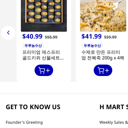
$
40
.
99
$
41
.
99
$
55
.
99
$
59
.
99
두루농수산
두루농수산
프리미엄 제스프리
수제로 만든 프리미
골드키위 선물세트
엄 전복죽 200g x 4팩
20과
GET TO KNOW US
H MART 
Founder's Greeting
Weekly Sales &