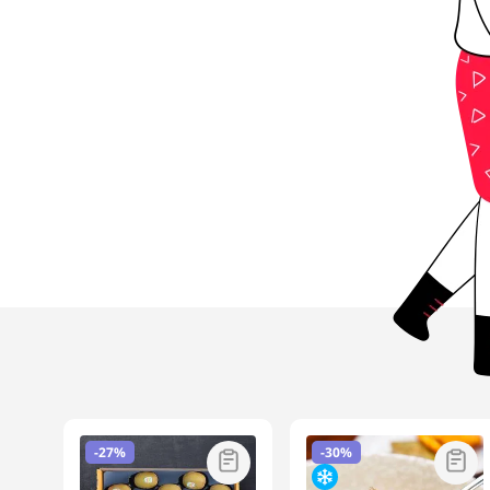
-
27%
-
30%