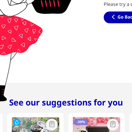
Please try a 
Go Ba
See our suggestions for you
-
39%