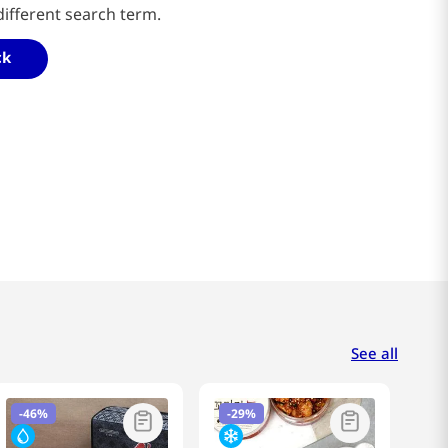
different search term.
ck
See all
-
46%
-
29%