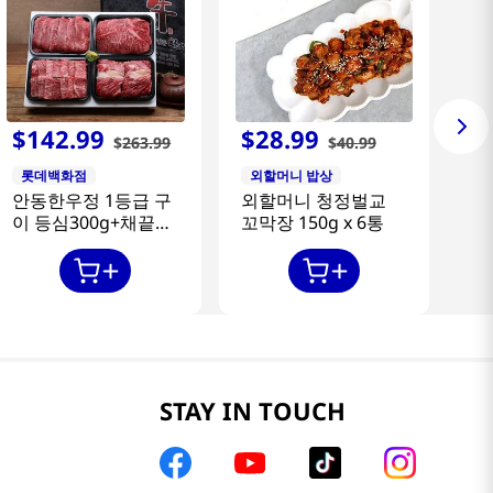
$
142
.
99
$
28
.
99
$
263
.
99
$
40
.
99
롯데백화점
외할머니 밥상
안동한우정 1등급 구
외할머니 청정벌교
이 등심300g+채끝
꼬막장 150g x 6통
300g+특수부위
300g+갈비살300g
STAY IN TOUCH