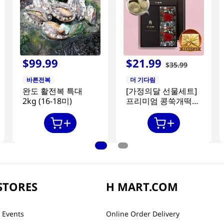
$
99
.
99
$
21
.
99
$
35
.
99
바른전복
더 기다림
완도 활전복 특대
[가정의달 선물세트]
2kg (16-18미)
프리미엄 콩쑥개떡
840g + 카네이션 2개
STORES
H MART.COM
 Events
Online Order Delivery