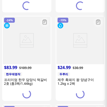
-
24%
-
19%
$
83
.
99
$
24
.
99
$
109
.
99
$
30
.
99
한우애명작
두루리
프리미엄 한우 담양식 떡갈비
제주 흑돼지 왕 양념구이
2호 (총3팩/1.44kg)
1.2kg x 2팩