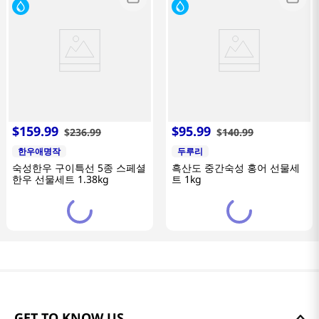
$
159
.
99
$
95
.
99
$
236
.
99
$
140
.
99
한우애명작
두루리
숙성한우 구이특선 5종 스페셜
흑산도 중간숙성 홍어 선물세
한우 선물세트 1.38kg
트 1kg
GET TO KNOW US