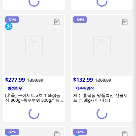
-
31%
-
34%
$
277
.
99
$
132
.
99
$
399
.
99
$
200
.
99
횡성한우
제주애명작
[名品] 구이세트 2호 1.6kg(등
제주 홍옥돔 명품특선 선물세
심 800g+특수부위 800g/1등
트 (1.8kg/7미 내외)
급이상)
-
32%
-
32%