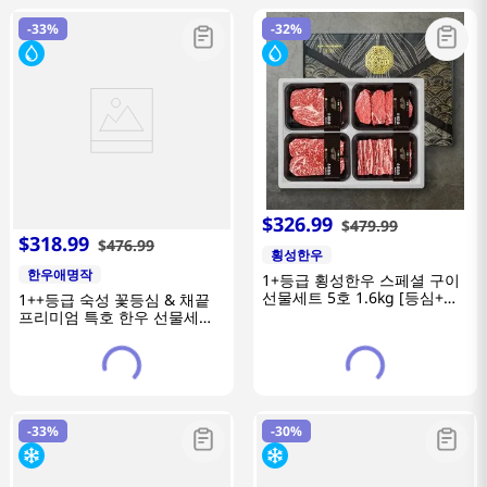
-
33%
-
32%
$
326
.
99
$
479
.
99
$
318
.
99
$
476
.
99
횡성한우
한우애명작
1+등급 횡성한우 스페셜 구이
선물세트 5호 1.6kg [등심+안
1++등급 숙성 꽃등심 & 채끝
심+채끝+갈비살]
프리미엄 특호 한우 선물세트
1.2kg
-
33%
-
30%