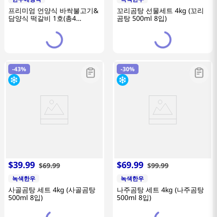
프리미엄 언양식 바싹불고기&
꼬리곰탕 선물세트 4kg (꼬리
담양식 떡갈비 1호(총4
곰탕 500ml 8입)
팩/1.86kg)
-
43%
-
30%
$
39
.
99
$
69
.
99
$
69
.
99
$
99
.
99
녹색한우
녹색한우
사골곰탕 세트 4kg (사골곰탕
나주곰탕 세트 4kg (나주곰탕
500ml 8입)
500ml 8입)