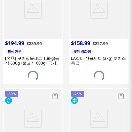
$
194
.
99
$
158
.
99
$
289
.
99
$
227
.
99
횡성한우
롯데백화점
[名品] 구이정육세트 1.8kg(등
LA갈비 선물세트 (3kg) 초이스
심 600g+불고기 600g+국거리
등급
600g/1등급이상)
-
30%
-
25%