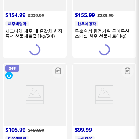
$
154
.
99
$
155
.
99
$
239
.
99
$
239
.
99
제주애명작
한우애명작
시그니처 제주 대 은갈치 한정
투뿔숙성 한정기획 구이특선
특선 선물세트(2.1kg/6미)
스페셜 한우 선물세트(1kg)
-
34%
$
105
.
99
$
99
.
99
$
159
.
99
한우애명작
녹색한우