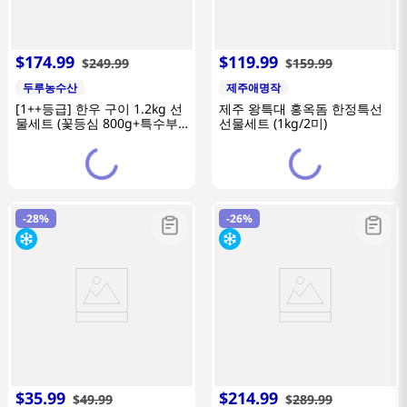
$
174
.
99
$
119
.
99
$
249
.
99
$
159
.
99
두루농수산
제주애명작
[1++등급] 한우 구이 1.2kg 선
제주 왕특대 홍옥돔 한정특선
물세트 (꽃등심 800g+특수부
선물세트 (1kg/2미)
위 400g)
-
28%
-
26%
$
35
.
99
$
214
.
99
$
49
.
99
$
289
.
99