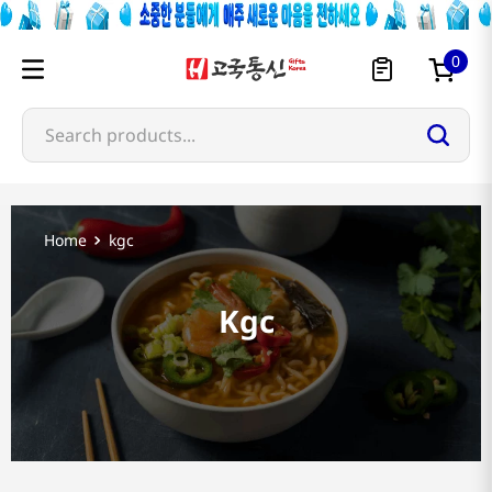
0
Search products...
kgc
Kgc