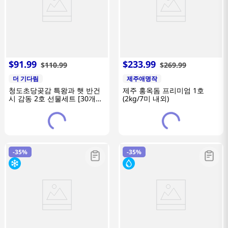
$
91
.
99
$
233
.
99
$
110
.
99
$
269
.
99
더 기다림
제주애명작
청도초당곶감 특왕과 햇 반건
제주 홍옥돔 프리미엄 1호
시 감동 2호 선물세트 [30개
(2kg/7미 내외)
1.9kg이내]
-
35%
-
35%