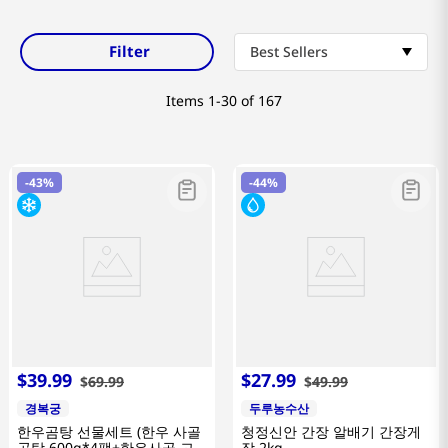
Filter
Best Sellers
Items
1-30 of 167
-
43%
-
44%
$
39
.
99
$
27
.
99
$
69
.
99
$
49
.
99
경복궁
두루농수산
한우곰탕 선물세트 (한우 사골
청정신안 간장 알배기 간장게
곰탕 600g*4팩+한우사골 고
장 2kg