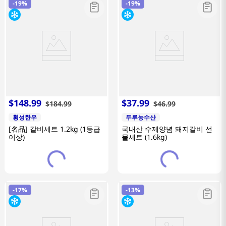
-
19%
-
19%
$
148
.
99
$
37
.
99
$
184
.
99
$
46
.
99
횡성한우
두루농수산
[名品] 갈비세트 1.2kg (1등급
국내산 수제양념 돼지갈비 선
이상)
물세트 (1.6kg)
-
17%
-
13%