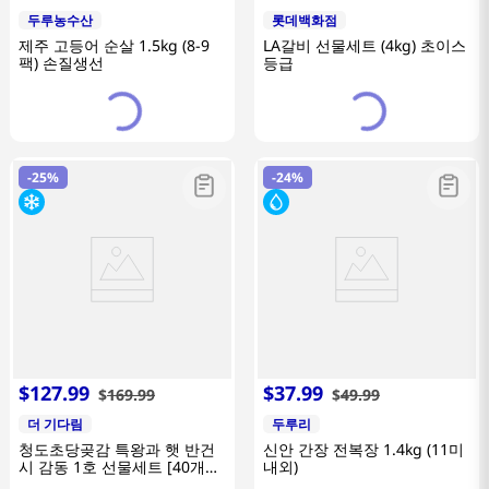
두루농수산
롯데백화점
제주 고등어 순살 1.5kg (8-9
LA갈비 선물세트 (4kg) 초이스
팩) 손질생선
등급
-
25%
-
24%
$
127
.
99
$
37
.
99
$
169
.
99
$
49
.
99
더 기다림
두루리
청도초당곶감 특왕과 햇 반건
신안 간장 전복장 1.4kg (11미
시 감동 1호 선물세트 [40개
내외)
2.6kg이내]