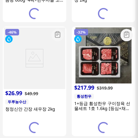
기곰탕 600g*1팩+사골고기도
가니탕 600g*1팩)
-
46%
-
32%
$
217
.
99
$
319
.
99
$
26
.
99
$
49
.
99
횡성한우
두루농수산
1+등급 횡성한우 구이정육 선
물세트 1호 1.6kg [등심+채끝
청정신안 간장 새우장 2kg
+불고기+국거리]