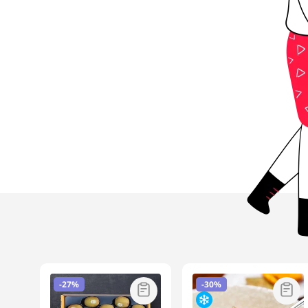
-
27%
-
30%