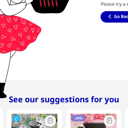
Please try a 
Go Ba
See our suggestions for you
-
39%