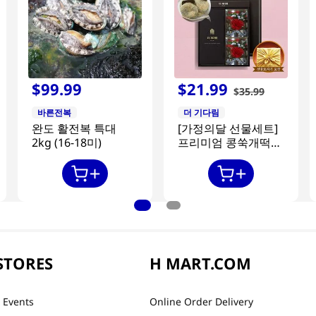
$
99
.
99
$
21
.
99
$
35
.
99
바른전복
더 기다림
완도 활전복 특대
[가정의달 선물세트]
2kg (16-18미)
프리미엄 콩쑥개떡
840g + 카네이션 2개
STORES
H MART.COM
 Events
Online Order Delivery