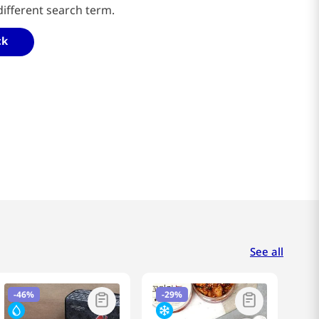
different search term.
ck
See all
-
46%
-
29%