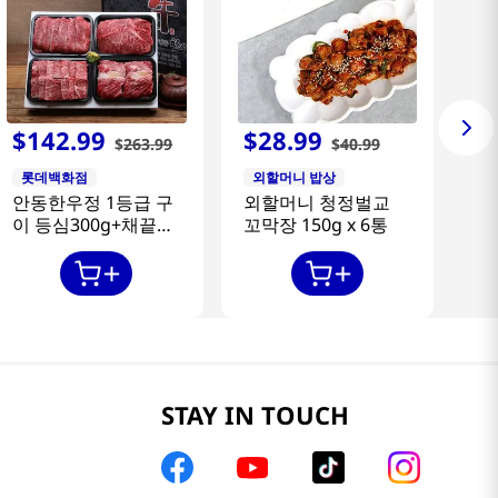
$
142
.
99
$
28
.
99
$
263
.
99
$
40
.
99
롯데백화점
외할머니 밥상
안동한우정 1등급 구
외할머니 청정벌교
이 등심300g+채끝
꼬막장 150g x 6통
300g+특수부위
300g+갈비살300g
STAY IN TOUCH