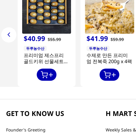
$
40
.
99
$
41
.
99
$
55
.
99
$
59
.
99
두루농수산
두루농수산
프리미엄 제스프리
수제로 만든 프리미
골드키위 선물세트
엄 전복죽 200g x 4팩
20과
GET TO KNOW US
H MART 
Founder's Greeting
Weekly Sales &