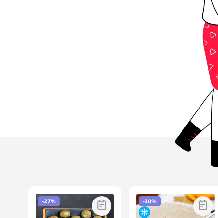
-
27%
-
30%