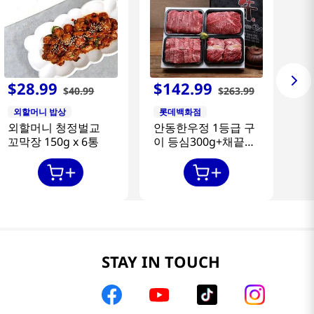
$
28
.
99
$
142
.
99
$
40
.
99
$
263
.
99
외할머니 밥상
롯데백화점
외할머니 청정벌교
안동한우정 1등급 구
꼬막장 150g x 6통
이 등심300g+채끝
300g+특수부위
300g+갈비살300g
STAY IN TOUCH