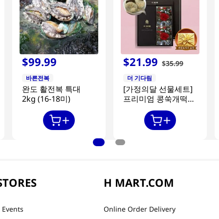
$
99
.
99
$
21
.
99
$
35
.
99
바른전복
더 기다림
완도 활전복 특대
[가정의달 선물세트]
2kg (16-18미)
프리미엄 콩쑥개떡
840g + 카네이션 2개
STORES
H MART.COM
 Events
Online Order Delivery