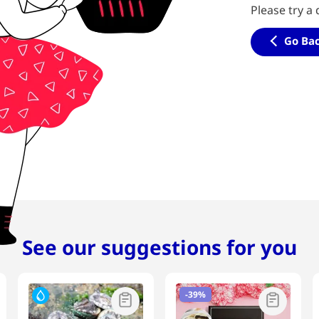
Please try a 
Go Ba
See our suggestions for you
-
39%