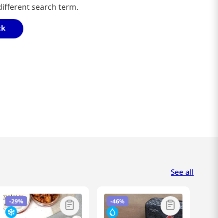
different search term.
ck
See all
-
29%
-
46%