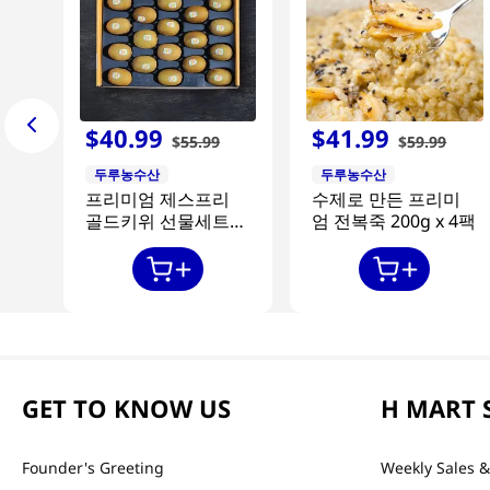
$
40
.
99
$
41
.
99
$
55
.
99
$
59
.
99
두루농수산
두루농수산
프리미엄 제스프리
수제로 만든 프리미
골드키위 선물세트
엄 전복죽 200g x 4팩
20과
GET TO KNOW US
H MART 
Founder's Greeting
Weekly Sales &