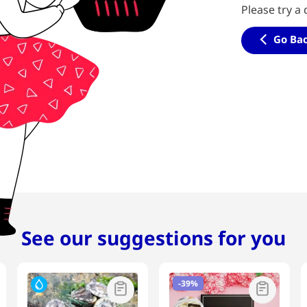
Please try a 
Go Ba
See our suggestions for you
-
39%