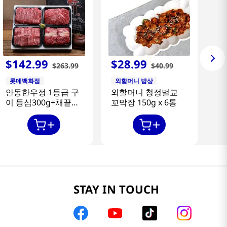
$
142
.
99
$
28
.
99
$
263
.
99
$
40
.
99
롯데백화점
외할머니 밥상
안동한우정 1등급 구
외할머니 청정벌교
이 등심300g+채끝
꼬막장 150g x 6통
300g+특수부위
300g+갈비살300g
STAY IN TOUCH