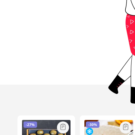
-
27%
-
30%