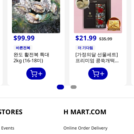
$
99
.
99
$
21
.
99
$
35
.
99
바른전복
더 기다림
완도 활전복 특대
[가정의달 선물세트]
2kg (16-18미)
프리미엄 콩쑥개떡
840g + 카네이션 2개
STORES
H MART.COM
 Events
Online Order Delivery