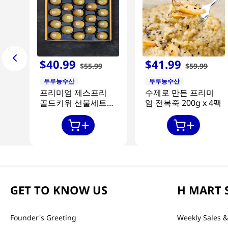
$
40
.
99
$
41
.
99
$
55
.
99
$
59
.
99
두루농수산
두루농수산
프리미엄 제스프리
수제로 만든 프리미
골드키위 선물세트
엄 전복죽 200g x 4팩
20과
GET TO KNOW US
H MART 
Founder's Greeting
Weekly Sales &