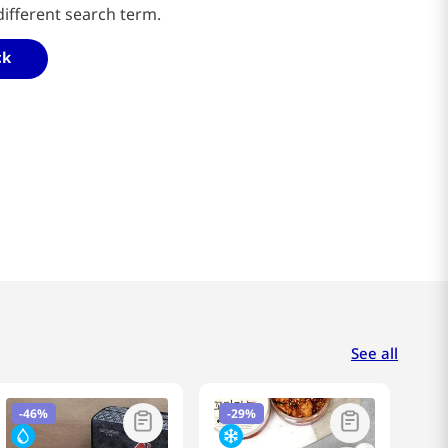
different search term.
ck
See all
-
46%
-
29%