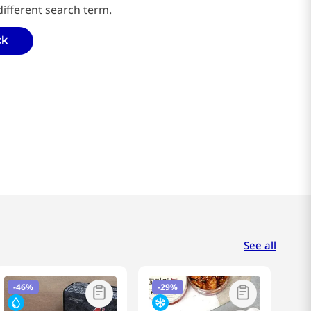
different search term.
ck
See all
-
46%
-
29%