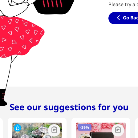
Please try a 
Go Ba
See our suggestions for you
-
39%