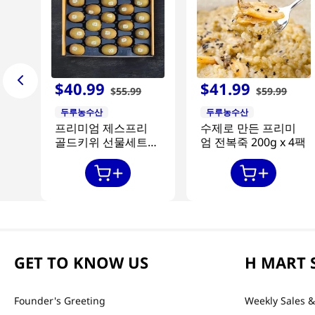
$
40
.
99
$
41
.
99
$
55
.
99
$
59
.
99
두루농수산
두루농수산
프리미엄 제스프리
수제로 만든 프리미
골드키위 선물세트
엄 전복죽 200g x 4팩
20과
GET TO KNOW US
H MART 
Founder's Greeting
Weekly Sales &