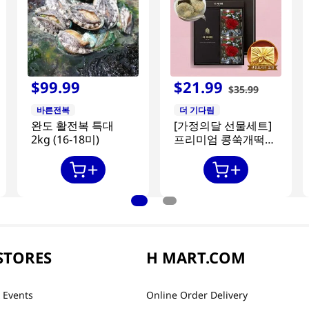
$
99
.
99
$
21
.
99
$
35
.
99
바른전복
더 기다림
완도 활전복 특대
[가정의달 선물세트]
2kg (16-18미)
프리미엄 콩쑥개떡
840g + 카네이션 2개
STORES
H MART.COM
 Events
Online Order Delivery