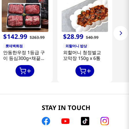
$
142
.
99
$
28
.
99
$
263
.
99
$
40
.
99
롯데백화점
외할머니 밥상
안동한우정 1등급 구
외할머니 청정벌교
이 등심300g+채끝
꼬막장 150g x 6통
300g+특수부위
300g+갈비살300g
STAY IN TOUCH