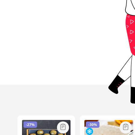
-
27%
-
30%