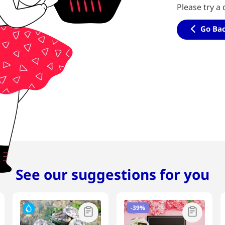
Please try a 
Go Ba
See our suggestions for you
-
39%