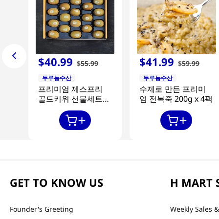
$
40
.
99
$
41
.
99
$
55
.
99
$
59
.
99
두루농수산
두루농수산
프리미엄 제스프리
수제로 만든 프리미
골드키위 선물세트
엄 전복죽 200g x 4팩
20과
GET TO KNOW US
H MART 
Founder's Greeting
Weekly Sales &