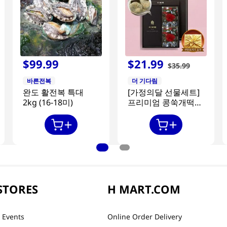
$
99
.
99
$
21
.
99
$
35
.
99
바른전복
더 기다림
완도 활전복 특대
[가정의달 선물세트]
2kg (16-18미)
프리미엄 콩쑥개떡
840g + 카네이션 2개
STORES
H MART.COM
 Events
Online Order Delivery