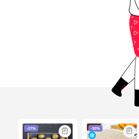
-
27%
-
30%