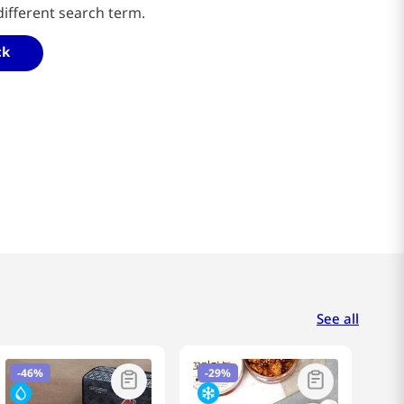
different search term.
ck
See all
-
46%
-
29%