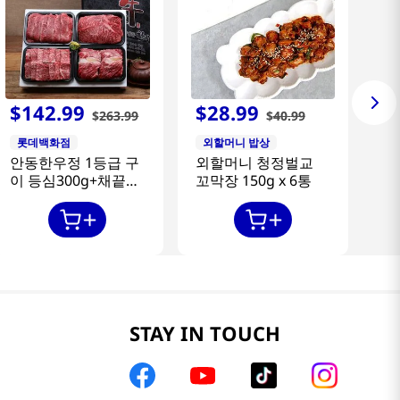
$
142
.
99
$
28
.
99
$
263
.
99
$
40
.
99
롯데백화점
외할머니 밥상
안동한우정 1등급 구
외할머니 청정벌교
이 등심300g+채끝
꼬막장 150g x 6통
300g+특수부위
300g+갈비살300g
STAY IN TOUCH