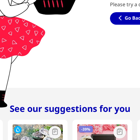
Please try a 
Go Ba
See our suggestions for you
-
39%