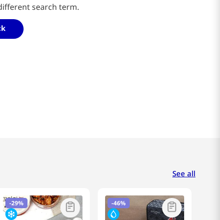
different search term.
ck
See all
-
29%
-
46%