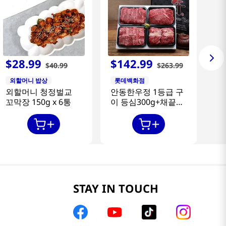
$
28
.
99
$
142
.
99
$
40
.
99
$
263
.
99
외할머니 밥상
롯데백화점
외할머니 청정벌교
안동한우정 1등급 구
꼬막장 150g x 6통
이 등심300g+채끝
300g+특수부위
300g+갈비살300g
STAY IN TOUCH