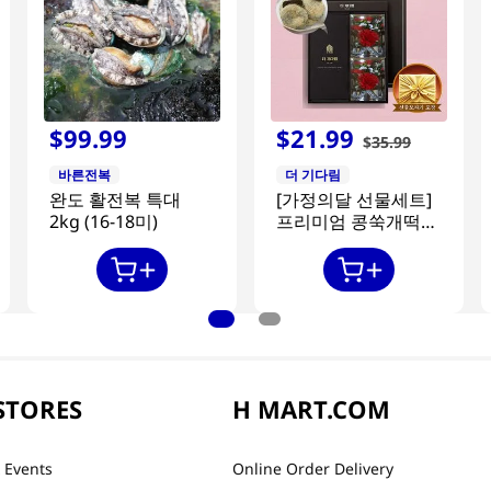
$
99
.
99
$
21
.
99
$
35
.
99
바른전복
더 기다림
완도 활전복 특대
[가정의달 선물세트]
2kg (16-18미)
프리미엄 콩쑥개떡
840g + 카네이션 2개
STORES
H MART.COM
 Events
Online Order Delivery