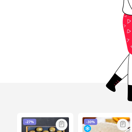
-
27%
-
30%