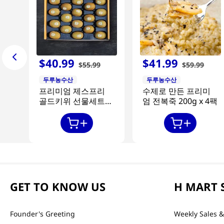
$
40
.
99
$
41
.
99
$
55
.
99
$
59
.
99
두루농수산
두루농수산
프리미엄 제스프리
수제로 만든 프리미
골드키위 선물세트
엄 전복죽 200g x 4팩
20과
GET TO KNOW US
H MART 
Founder's Greeting
Weekly Sales &