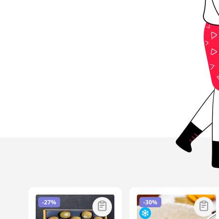
-
27%
-
30%