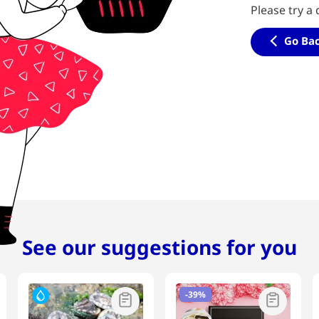
Please try a 
Go Ba
See our suggestions for you
-
39%