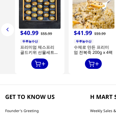
$
40
.
99
$
41
.
99
$
55
.
99
$
59
.
99
두루농수산
두루농수산
프리미엄 제스프리
수제로 만든 프리미
골드키위 선물세트
엄 전복죽 200g x 4팩
20과
GET TO KNOW US
H MART 
Founder's Greeting
Weekly Sales &