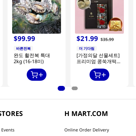
$
99
.
99
$
21
.
99
$
35
.
99
바른전복
더 기다림
완도 활전복 특대
[가정의달 선물세트]
2kg (16-18미)
프리미엄 콩쑥개떡
840g + 카네이션 2개
STORES
H MART.COM
 Events
Online Order Delivery