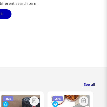
different search term.
ck
See all
-
46%
-
29%