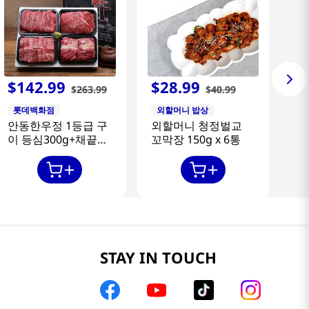
$
142
.
99
$
28
.
99
$
263
.
99
$
40
.
99
롯데백화점
외할머니 밥상
안동한우정 1등급 구
외할머니 청정벌교
이 등심300g+채끝
꼬막장 150g x 6통
300g+특수부위
300g+갈비살300g
STAY IN TOUCH