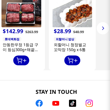
$
142
.
99
$
28
.
99
$
263
.
99
$
40
.
99
롯데백화점
외할머니 밥상
안동한우정 1등급 구
외할머니 청정벌교
이 등심300g+채끝
꼬막장 150g x 6통
300g+특수부위
300g+갈비살300g
STAY IN TOUCH