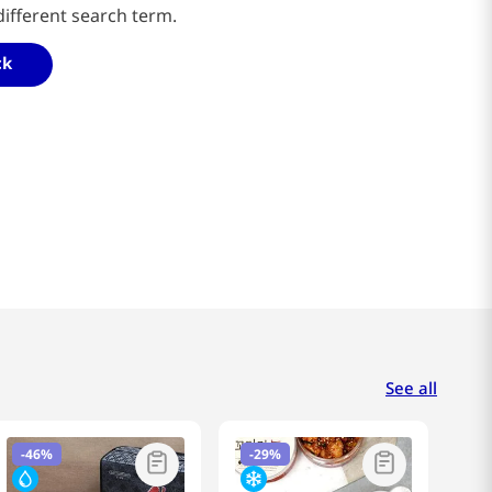
different search term.
ck
See all
-
46%
-
29%