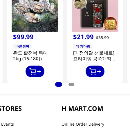
$
99
.
99
$
21
.
99
$
35
.
99
바른전복
더 기다림
완도 활전복 특대
[가정의달 선물세트]
2kg (16-18미)
프리미엄 콩쑥개떡
840g + 카네이션 2개
STORES
H MART.COM
 Events
Online Order Delivery