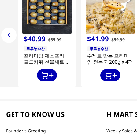
$
40
.
99
$
41
.
99
$
55
.
99
$
59
.
99
두루농수산
두루농수산
프리미엄 제스프리
수제로 만든 프리미
골드키위 선물세트
엄 전복죽 200g x 4팩
20과
GET TO KNOW US
H MART 
Founder's Greeting
Weekly Sales &