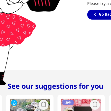
Please try a 
Go Ba
See our suggestions for you
-
39%