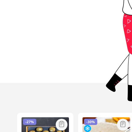
-
27%
-
30%