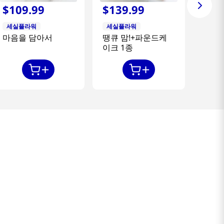
$
109
.
99
$
139
.
99
세실플라워
세실플라워
마음을 담아서
땡큐 맘!+파운드케
이크 1종