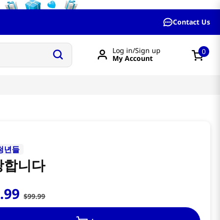
Contact Us
Log in/Sign up
0
My Account
청년들
랑합니다
9
.
99
$
99
.
99