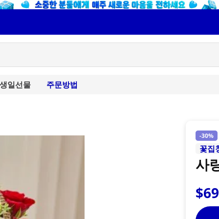
생일선물
주문방법
-
30%
꽃집
사
$
6