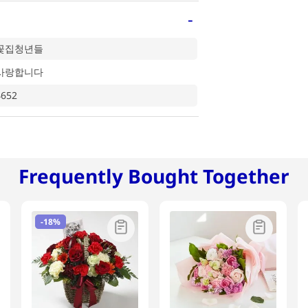
-
꽃집청년들
사랑합니다
4652
Frequently Bought Together
-
18%