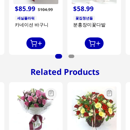
$
85
.
99
$
58
.
99
$
104
.
99
세실플라워
꽃집청년들
카네이션 바구니
분홍장미꽃다발
Related Products