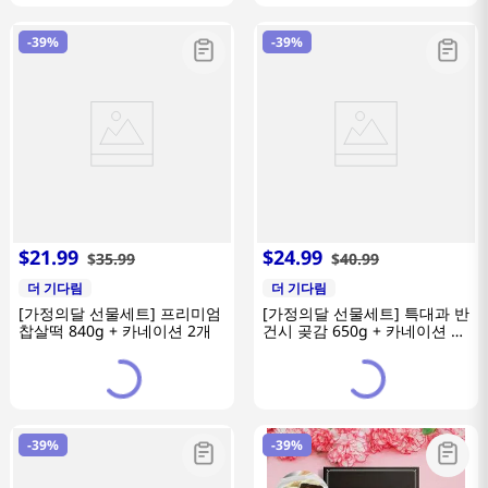
-
39%
-
39%
$
21
.
99
$
24
.
99
$
35
.
99
$
40
.
99
더 기다림
더 기다림
[가정의달 선물세트] 프리미엄
[가정의달 선물세트] 특대과 반
찹살떡 840g + 카네이션 2개
건시 곶감 650g + 카네이션 2
개
-
39%
-
39%