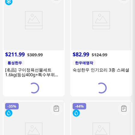
$
211
.
99
$
82
.
99
$
309
.
99
$
124
.
99
횡성한우
한우애명작
[名品] 구이정육선물세트
숙성한우 인기요리 3종 스페셜
1.6kg(등심400g+특수부위
400g+불고기400g+국거리
400g/1등급이상)
-
35%
-
44%