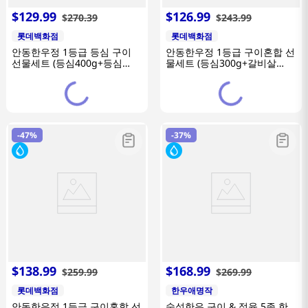
$
129
.
99
$
126
.
99
$
270
.
39
$
243
.
99
롯데백화점
롯데백화점
안동한우정 1등급 등심 구이
안동한우정 1등급 구이혼합 선
선물세트 (등심400g+등심
물세트 (등심300g+갈비살
400g+등심400g)
300g+불고기300g+국거리
300g+산적300g)
-
47%
-
37%
$
138
.
99
$
168
.
99
$
259
.
99
$
269
.
99
롯데백화점
한우애명작
안동한우정 1등급 구이혼합 선
숙성한우 구이 & 정육 5종 한