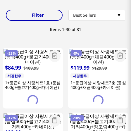
Filter
Best Sellers
Items
1-30 of 81
-
23%
-
8%
$
84
.
99
$
119
.
99
$
109
.
99
$
129
.
99
서경한우
서경한우
1+등급이상 사랑세트1호 (등심
1+등급이상 사랑세트2호 (등심
400g+불고기400g+카네이션)
400g+채끝400g+카네이션)
-
17%
-
18%