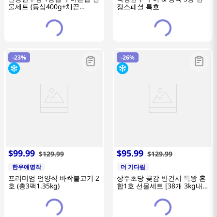
물세트 (등심400g+채끝
정스페셜 특호
400g+불고기400g+국거리
400g)
-
23%
-
26%
$
99
.
99
$
95
.
99
$
129
.
99
$
129
.
99
한우애명작
더 기다림
프리미엄 언양식 바싹불고기 2
상주초당 곶감 반건시 특왕 혼
호 (총3팩1.35kg)
합1호 선물세트 [38개 3kg내
외]