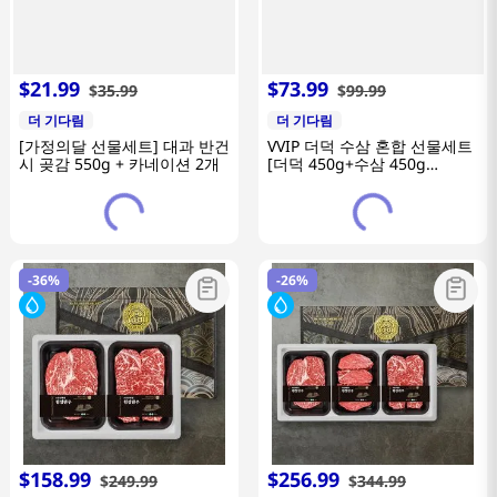
$
21
.
99
$
73
.
99
$
35
.
99
$
99
.
99
더 기다림
더 기다림
[가정의달 선물세트] 대과 반건
VVIP 더덕 수삼 혼합 선물세트
시 곶감 550g + 카네이션 2개
[더덕 450g+수삼 450g
(900g)]
-
36%
-
26%
$
158
.
99
$
256
.
99
$
249
.
99
$
344
.
99