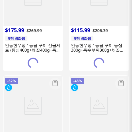
$
175
.
99
$
115
.
99
$
269
.
99
$
206
.
39
롯데백화점
롯데백화점
안동한우정 1등급 구이 선물세
안동한우정 1등급 구이 등심
트 (등심400g+채끝400g+특수
300g+특수부위300g+채끝
부위400g+갈비살400g)
300g
-
52%
-
48%