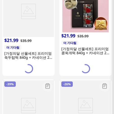
$
21
.
99
$
35
.
99
$
21
.
99
$
35
.
99
더 기다림
더 기다림
[가정의달 선물세트] 프리미엄
콩쑥개떡 840g + 카네이션 2
[가정의달 선물세트] 프리미엄
개
쑥두텁떡 840g + 카네이션 2
개
-
39%
-
26%