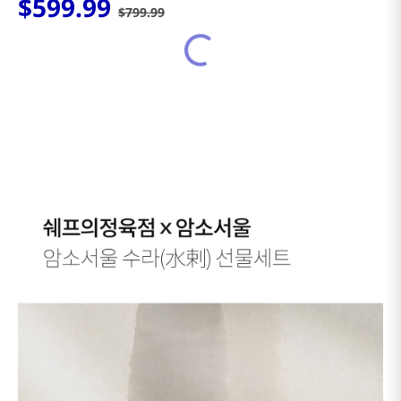
$
599
.
99
$
799
.
99