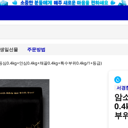
생일선물
주문방법
등심0.4kg+안심0.4kg+채끝0.4kg+특수부위0.4kg/1+등급)
서경
암소
0.
부위