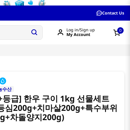
Contact Us
Log in/Sign up
0
My Account
농수산
++등급] 한우 구이 1kg 선물세트
등심200g+치마살200g+특수부위
0g+차돌양지200g)