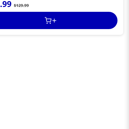
5
.
99
$
129
.
99