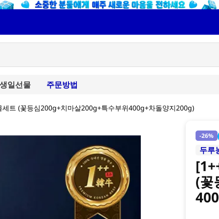
생일선물
주문방법
선물세트 (꽃등심200g+치마살200g+특수부위400g+차돌양지200g)
-
26%
두루
[1
(꽃
40