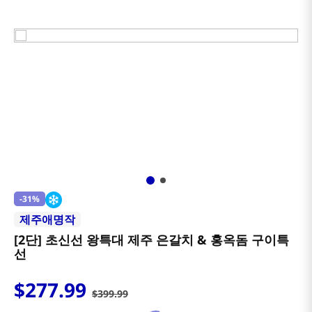
-
31%
제주애명작
[2단] 초신선 왕특대 제주 은갈치 & 홍옥돔 구이특
선
$
277
.
99
$
399
.
99