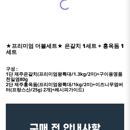
★프리미엄 더블세트★ 은갈치 1세트 + 홍옥돔 1
세트
구성 :
1단 제주은갈치(프리미엄왕특대/1.3kg/2미)+구이용명품
천일염80g
2단 제주홍옥돔(프리미엄왕특대/1kg/2미)+이즈니무염버
터(프랑스산/25g) 2개]+레시피가이드)