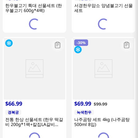
한우불고기 특대 선물세트 (한
서경한우암소 양념불고기 선물
우불고기 600g*4팩)
세트
-
30%
$
66
.
99
$
69
.
99
$
99
.
99
경복궁
녹색한우
전통 한상 선물세트 (한우 떡갈
나주곰탕 세트 4kg (나주곰탕
비 200g*1팩+칼집LA갈비
500ml 8입)
600g*1팩+한우사골 고기곰탕
600g*1팩)