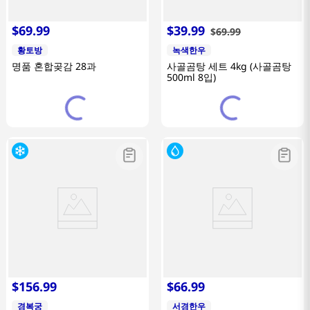
$
69
.
99
$
39
.
99
$
69
.
99
황토방
녹색한우
명품 혼합곶감 28과
사골곰탕 세트 4kg (사골곰탕
500ml 8입)
$
156
.
99
$
66
.
99
경복궁
서경한우