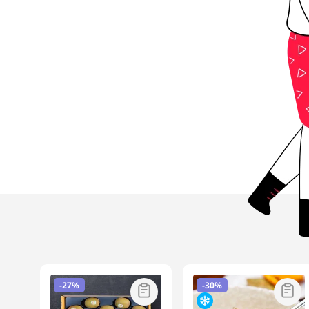
-
27%
-
30%