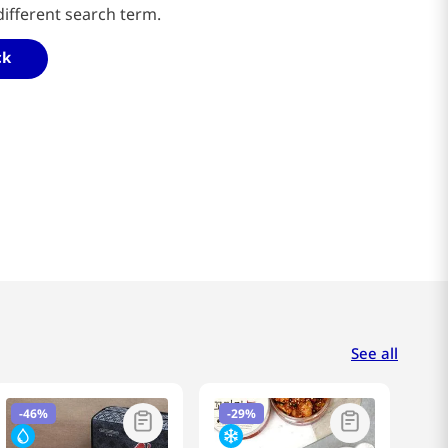
different search term.
ck
See all
-
46%
-
29%