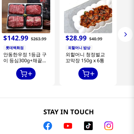
$
142
.
99
$
28
.
99
$
263
.
99
$
40
.
99
롯데백화점
외할머니 밥상
안동한우정 1등급 구
외할머니 청정벌교
이 등심300g+채끝
꼬막장 150g x 6통
300g+특수부위
300g+갈비살300g
STAY IN TOUCH