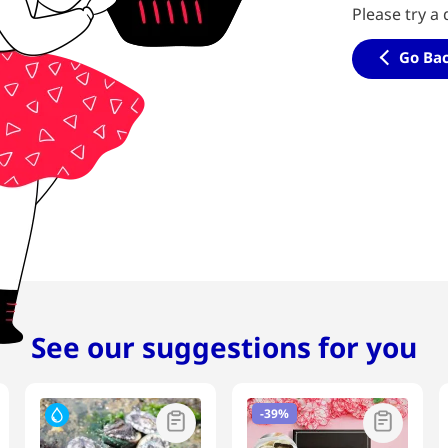
Please try a 
Go Ba
See our suggestions for you
-
39%