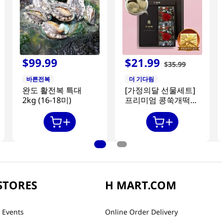
$
99
.
99
$
21
.
99
$
35
.
99
바른전복
더 기다림
완도 활전복 특대
[가정의달 선물세트]
2kg (16-18미)
프리미엄 콩쑥개떡
840g + 카네이션 2개
STORES
H MART.COM
 Events
Online Order Delivery