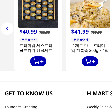
$
40
.
99
$
41
.
99
$
55
.
99
$
59
.
99
두루농수산
두루농수산
프리미엄 제스프리
수제로 만든 프리미
골드키위 선물세트
엄 전복죽 200g x 4팩
20과
GET TO KNOW US
H MART 
Founder's Greeting
Weekly Sales &