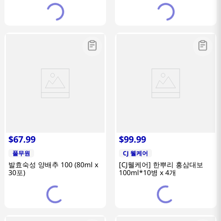
$
67
.
99
$
99
.
99
풀무원
CJ 웰케어
발효숙성 양배추 100 (80ml x
[CJ웰케어] 한뿌리 홍삼대보
30포)
100ml*10병 x 4개