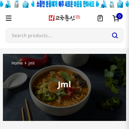
0
Search products...
jml
Jml