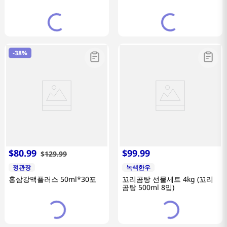
-
38%
$
80
.
99
$
99
.
99
$
129
.
99
정관장
녹색한우
홍삼강맥플러스 50ml*30포
꼬리곰탕 선물세트 4kg (꼬리
곰탕 500ml 8입)