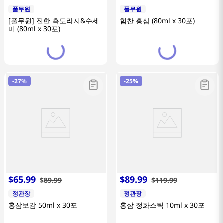
풀무원
풀무원
[풀무원] 진한 흑도라지&수세
힘찬 홍삼 (80ml x 30포)
미 (80ml x 30포)
-
27%
-
25%
$
65
.
99
$
89
.
99
$
89
.
99
$
119
.
99
정관장
정관장
홍삼보감 50ml x 30포
홍삼 정화스틱 10ml x 30포