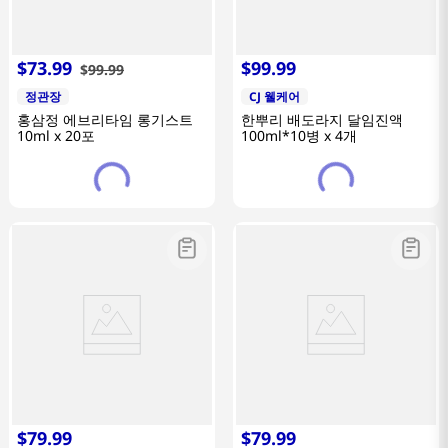
$
73
.
99
$
99
.
99
$
99
.
99
정관장
CJ 웰케어
홍삼정 에브리타임 롱기스트
한뿌리 배도라지 달임진액
10ml x 20포
100ml*10병 x 4개
$
79
.
99
$
79
.
99