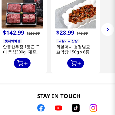
$
142
.
99
$
28
.
99
$
263
.
99
$
40
.
99
롯데백화점
외할머니 밥상
안동한우정 1등급 구
외할머니 청정벌교
이 등심300g+채끝
꼬막장 150g x 6통
300g+특수부위
300g+갈비살300g
STAY IN TOUCH