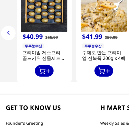
$
40
.
99
$
41
.
99
$
55
.
99
$
59
.
99
두루농수산
두루농수산
프리미엄 제스프리
수제로 만든 프리미
골드키위 선물세트
엄 전복죽 200g x 4팩
20과
GET TO KNOW US
H MART 
Founder's Greeting
Weekly Sales &