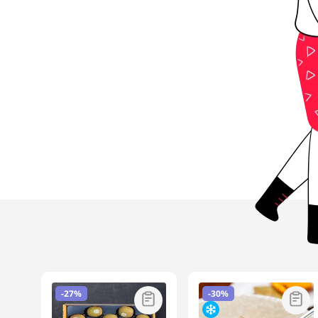
-
27%
-
30%