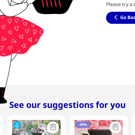
Please try a 
Go Ba
See our suggestions for you
-
39%