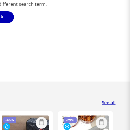
different search term.
ck
See all
-
46%
-
29%