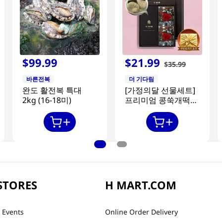
$
99
.
99
$
21
.
99
$
35
.
99
바른전복
더 기다림
완도 활전복 특대
[가정의달 선물세트]
2kg (16-18미)
프리미엄 콩쑥개떡
840g + 카네이션 2개
STORES
H MART.COM
 Events
Online Order Delivery