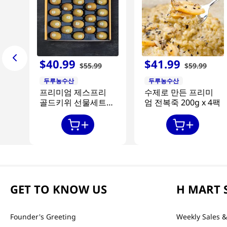
$
40
.
99
$
41
.
99
$
55
.
99
$
59
.
99
두루농수산
두루농수산
프리미엄 제스프리
수제로 만든 프리미
골드키위 선물세트
엄 전복죽 200g x 4팩
20과
GET TO KNOW US
H MART 
Founder's Greeting
Weekly Sales &