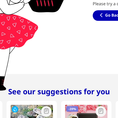
Please try a 
Go Ba
See our suggestions for you
-
39%