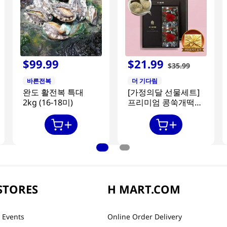
$
99
.
99
$
21
.
99
$
35
.
99
바른전복
더 기다림
완도 활전복 특대
[가정의달 선물세트]
2kg (16-18미)
프리미엄 콩쑥개떡
840g + 카네이션 2개
STORES
H MART.COM
 Events
Online Order Delivery