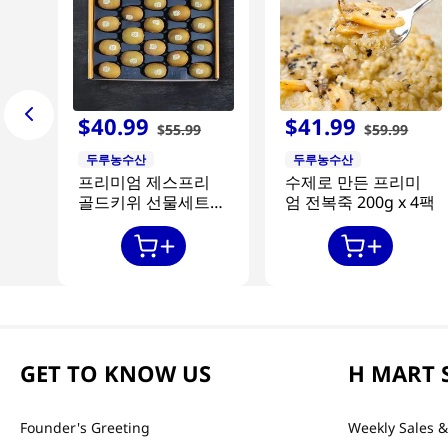
$
40
.
99
$
41
.
99
$
55
.
99
$
59
.
99
두루농수산
두루농수산
프리미엄 제스프리
수제로 만든 프리미
골드키위 선물세트
엄 전복죽 200g x 4팩
20과
GET TO KNOW US
H MART 
Founder's Greeting
Weekly Sales &