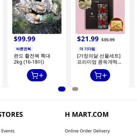
$
99
.
99
$
21
.
99
$
35
.
99
바른전복
더 기다림
완도 활전복 특대
[가정의달 선물세트]
2kg (16-18미)
프리미엄 콩쑥개떡
840g + 카네이션 2개
STORES
H MART.COM
 Events
Online Order Delivery