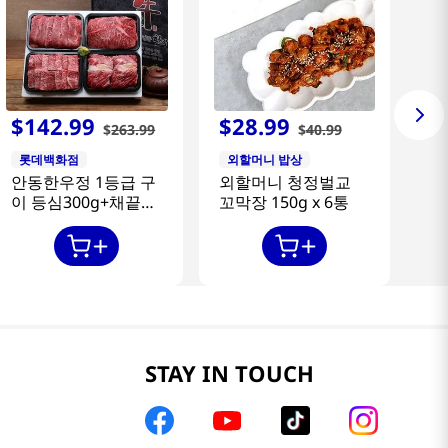
$
142
.
99
$
28
.
99
$
263
.
99
$
40
.
99
롯데백화점
외할머니 밥상
안동한우정 1등급 구
외할머니 청정벌교
이 등심300g+채끝
꼬막장 150g x 6통
300g+특수부위
300g+갈비살300g
STAY IN TOUCH