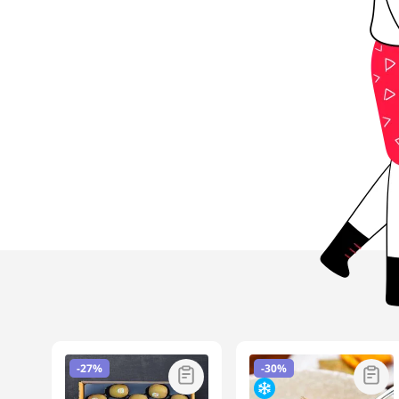
-
27%
-
30%