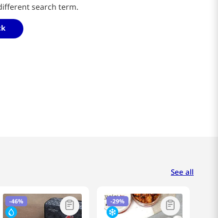
different search term.
ck
See all
-
46%
-
29%