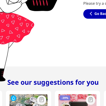
Please try a 
Go Ba
See our suggestions for you
-
39%