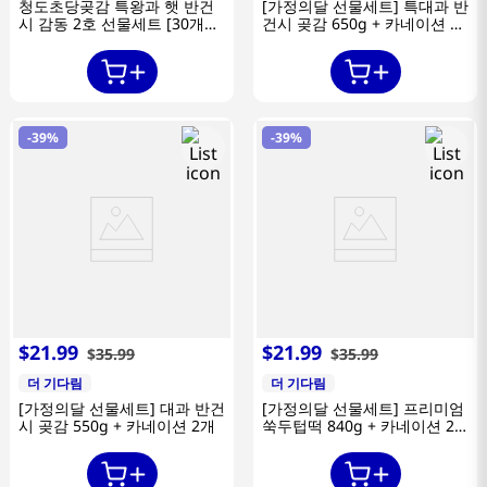
청도초당곶감 특왕과 햇 반건
[가정의달 선물세트] 특대과 반
시 감동 2호 선물세트 [30개
건시 곶감 650g + 카네이션 2
1.9kg이내]
개
-
39%
-
39%
$
21
.
99
$
21
.
99
$
35
.
99
$
35
.
99
더 기다림
더 기다림
[가정의달 선물세트] 대과 반건
[가정의달 선물세트] 프리미엄
시 곶감 550g + 카네이션 2개
쑥두텁떡 840g + 카네이션 2
개