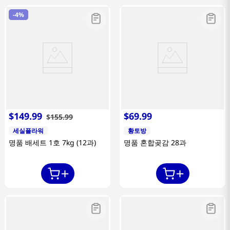
-
4%
$
149
.
99
$
69
.
99
$
155
.
99
세실플라워
황토방
명품 배세트 1호 7kg (12과)
명품 혼합곶감 28과