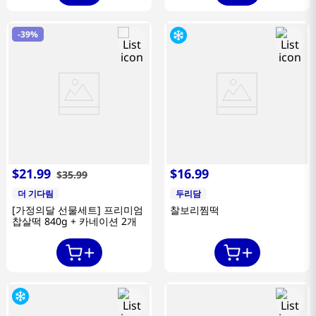
-
39%
$
21
.
99
$
16
.
99
$
35
.
99
더 기다림
두리담
[가정의달 선물세트] 프리미엄
찰보리찜떡
찹살떡 840g + 카네이션 2개