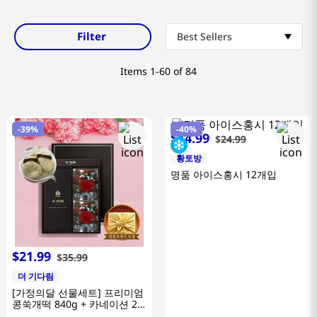
8
coffee
Filter
Best Sellers
9
crab
tea
Items
1-60 of 84
-
39%
-
40%
$
14
.
99
$
24
.
99
황토방
명품 아이스홍시 12개입
$
21
.
99
$
35
.
99
더 기다림
[가정의달 선물세트] 프리미엄
콩쑥개떡 840g + 카네이션 2
개