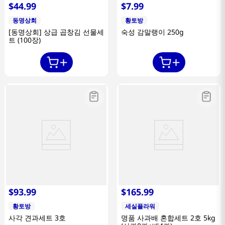
$
44
.
99
$
7
.
99
동명상회
황토방
[동명상회] 상급 곱창김 선물세
숙성 감말랭이 250g
트 (100장)
$
93
.
99
$
165
.
99
황토방
세실플라워
사각 견과세트 3호
명품 사과배 혼합세트 2호 5kg