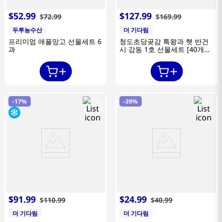
$
52
.
99
$
127
.
99
$
72
.
99
$
169
.
99
두루농수산
더 기다림
프리미엄 애플망고 선물세트 6
청도초당곶감 특왕과 햇 반건
과
시 감동 1호 선물세트 [40개
2.6kg이내]
-
17%
-
39%
$
91
.
99
$
24
.
99
$
110
.
99
$
40
.
99
더 기다림
더 기다림