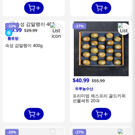
-
33%
-
27%
$
19
.
99
$
29
.
99
황토방
숙성 감말랭이 400g
$
40
.
99
$
55
.
99
두루농수산
프리미엄 제스프리 골드키위
선물세트 20과
-
29%
-
27%