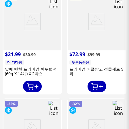
$
21
.
99
$
72
.
99
$
30
.
99
$
99
.
99
더 기다림
두루농수산
맛에 반한 프리미엄 쑥두텁떡
프리미엄 애플망고 선물세트 9
(60g X 14개) X 2박스
과
-
32%
-
32%