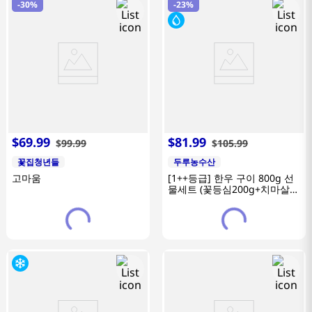
-
30%
-
23%
$
69
.
99
$
81
.
99
$
99
.
99
$
105
.
99
꽃집청년들
두루농수산
고마움
[1++등급] 한우 구이 800g 선
물세트 (꽃등심200g+치마살
200g+특수부위400g)