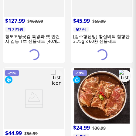
$
127
.
99
$
45
.
99
$
169
.
99
$
59
.
99
더 기다림
옻가네
청도초당곶감 특왕과 햇 반건
[김소형원방] 황실비책 침향단
시 감동 1호 선물세트 [40개
3.75g x 60환 선물세트
2.6kg이내]
-
21%
-
19%
$
24
.
99
$
30
.
99
$
44
.
99
$
56
.
99