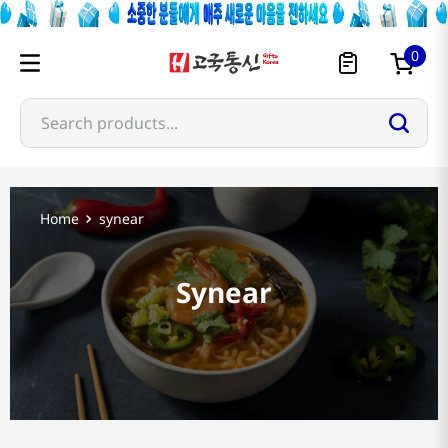
0
Search products...
synear
Synear