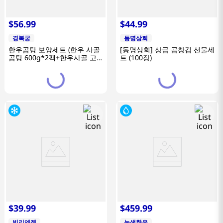
$
56
.
99
$
44
.
99
경복궁
동명상회
한우곰탕 보양세트 (한우 사골
[동명상회] 상급 곱창김 선물세
곰탕 600g*2팩+한우사골 고
트 (100장)
기곰탕 600g*2팩+사골고기도
가니탕 600g*2팩)
$
39
.
99
$
459
.
99
빌리엔젤
녹색한우