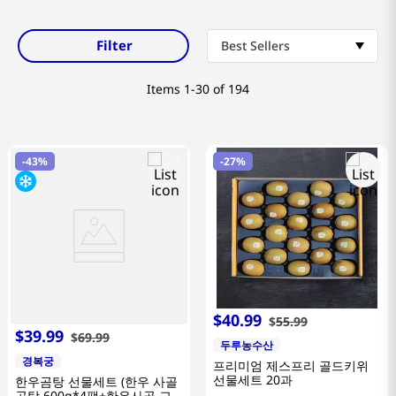
Filter
Best Sellers
Items
1-30 of 194
-
43%
-
27%
$
40
.
99
$
55
.
99
$
39
.
99
$
69
.
99
두루농수산
경복궁
프리미엄 제스프리 골드키위
선물세트 20과
한우곰탕 선물세트 (한우 사골
곰탕 600g*4팩+한우사골 고