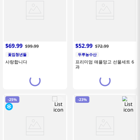
$
69
.
99
$
52
.
99
$
99
.
99
$
72
.
99
꽃집청년들
두루농수산
사랑합니다
프리미엄 애플망고 선물세트 6
과
-
25%
-
23%