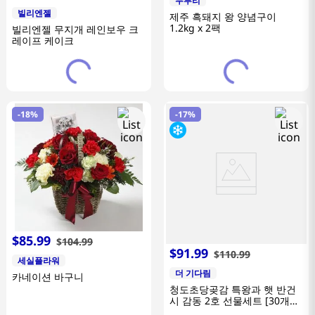
두루리
빌리엔젤
제주 흑돼지 왕 양념구이
1.2kg x 2팩
빌리엔젤 무지개 레인보우 크
레이프 케이크
-
18%
-
17%
$
85
.
99
$
104
.
99
$
91
.
99
$
110
.
99
세실플라워
더 기다림
카네이션 바구니
청도초당곶감 특왕과 햇 반건
시 감동 2호 선물세트 [30개
1.9kg이내]