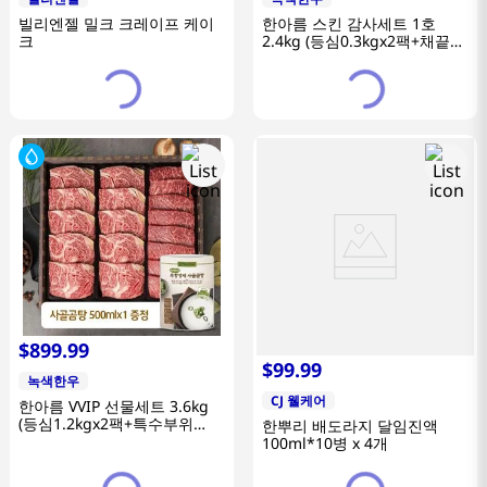
빌리엔젤 밀크 크레이프 케이
한아름 스킨 감사세트 1호
크
2.4kg (등심0.3kgx2팩+채끝
0.3kgx2팩+특수부위0.3kgx2
팩+국거리0.3kgx2팩/1+등급)
$
899
.
99
$
99
.
99
녹색한우
CJ 웰케어
한아름 VVIP 선물세트 3.6kg
(등심1.2kgx2팩+특수부위
한뿌리 배도라지 달임진액
0.6kg+채끝0.6kg/1++등급)
100ml*10병 x 4개