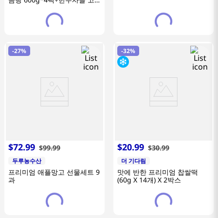
기곰탕 600g*1팩+사골고기도
가니탕 600g*1팩)
-
27%
-
32%
$
72
.
99
$
20
.
99
$
99
.
99
$
30
.
99
두루농수산
더 기다림
프리미엄 애플망고 선물세트 9
맛에 반한 프리미엄 찹쌀떡
과
(60g X 14개) X 2박스