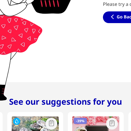
Please try a 
Go Ba
See our suggestions for you
-
39%