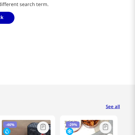
different search term.
ck
See all
-
46%
-
29%