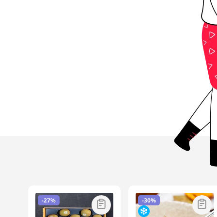
-
27%
-
30%