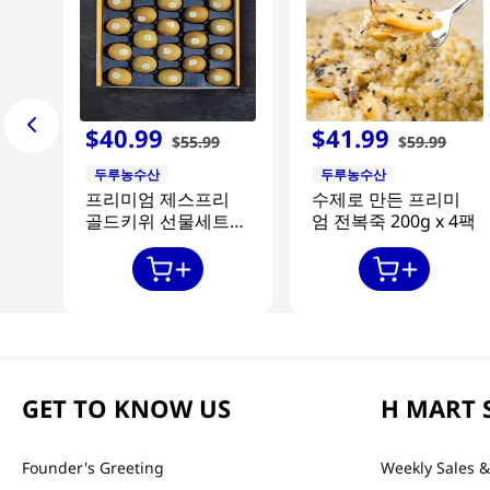
$
40
.
99
$
41
.
99
$
55
.
99
$
59
.
99
두루농수산
두루농수산
프리미엄 제스프리
수제로 만든 프리미
골드키위 선물세트
엄 전복죽 200g x 4팩
20과
GET TO KNOW US
H MART 
Founder's Greeting
Weekly Sales &