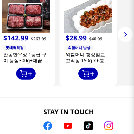
$
142
.
99
$
28
.
99
$
263
.
99
$
40
.
99
롯데백화점
외할머니 밥상
안동한우정 1등급 구
외할머니 청정벌교
이 등심300g+채끝
꼬막장 150g x 6통
300g+특수부위
300g+갈비살300g
STAY IN TOUCH