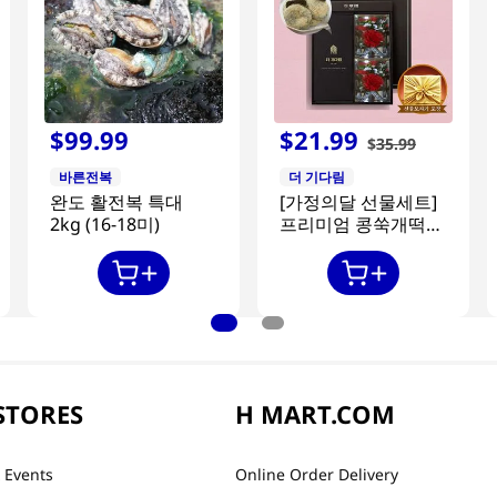
$
99
.
99
$
21
.
99
$
35
.
99
바른전복
더 기다림
완도 활전복 특대
[가정의달 선물세트]
2kg (16-18미)
프리미엄 콩쑥개떡
840g + 카네이션 2개
STORES
H MART.COM
 Events
Online Order Delivery